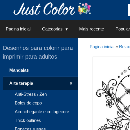
Saltar
para
o
conteúdo
Pagina inicial
Categorias
Mais recente
Popular
Pagina inicial
»
Rela
Desenhos para colorir para
imprimir para adultos
Mandalas
+
Arte terapia
Anti-Stress / Zen
Bolos de copo
Aconchegante e cottagecore
Thick outlines
Bonecas russas