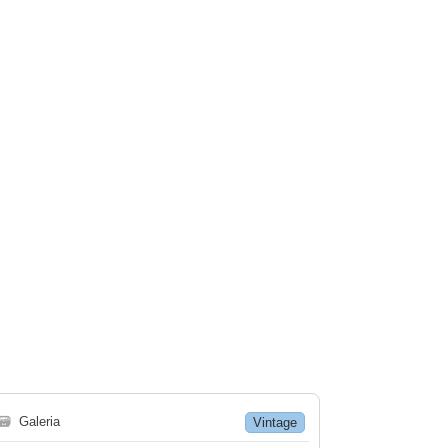
🗃
Galeria
Vintage