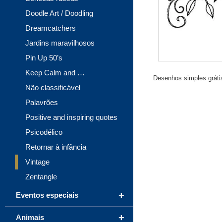
Doodle Art / Doodling
Dreamcatchers
Jardins maravilhosos
Pin Up 50’s
Keep Calm and …
Desenhos simples grátis
Não classificável
Palavrões
Positive and inspiring quotes
Psicodélico
Retornar à infância
Vintage
Zentangle
+
Eventos especiais
+
Animais