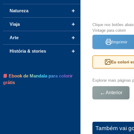
+
Natureza
+
Viaja
Clique nos botões abai
Vintage para colorir
+
Arte
Imprimir
+
História & stories
Eu colori 
📘 Ebook de Mandala para colorir
Explorar mais páginas pa
grátis
←
Anterior
Também vai go