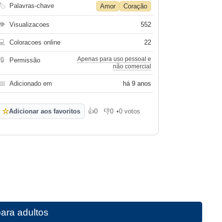
🏷
Palavras-chave
Amor
Coração
👁
Visualizacoes
552
💻
Coloracoes online
22
Apenas para uso pessoal e
🔒
Permissão
não comercial
📅
Adicionado em
há 9 anos
☆
Adicionar aos favoritos
👍
0
👎
0
•
0 votos
Gosto
Não gosto
para adultos