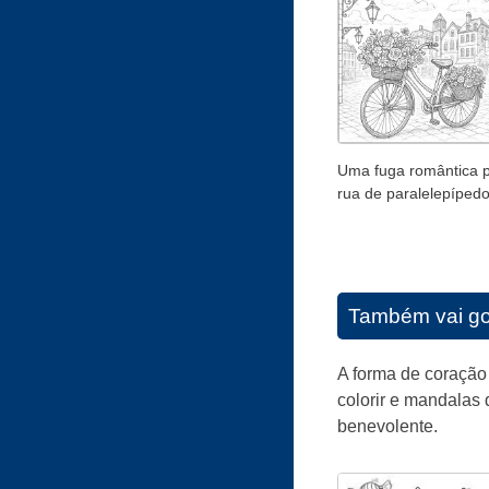
Uma fuga romântica 
rua de paralelepíped
Também vai go
A forma de coração
colorir e mandalas
benevolente.