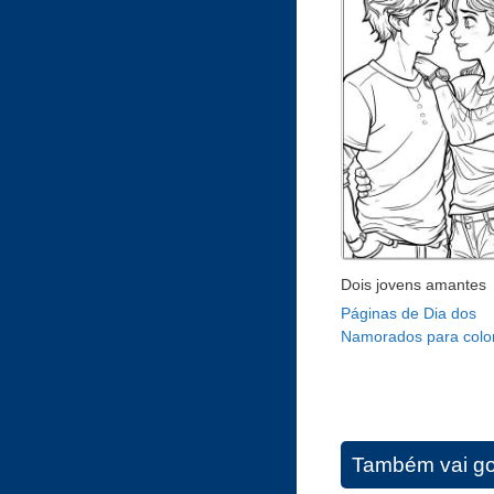
Dois jovens amantes
Páginas de Dia dos
Namorados para color
Também vai go