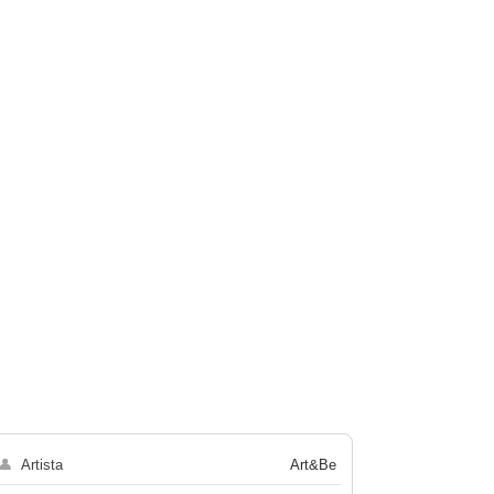
👤
Artista
Art&Be