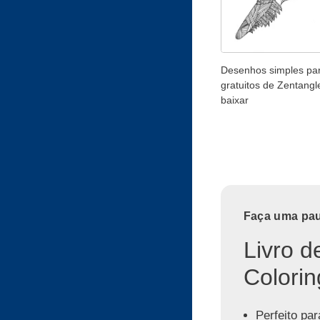
Desenhos simples para
gratuitos de Zentangl
baixar
Faça uma paus
Livro d
Colorin
Perfeito par