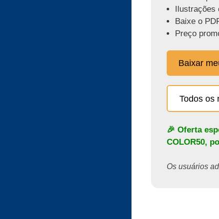
Ilustrações 
Baixe o PDF
Preço promo
Baixar m
Todos os 
🎉 Oferta es
COLOR50
, p
Os usuários ado