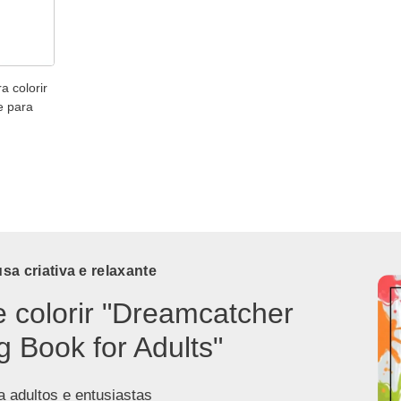
 colorir
e para
a criativa e relaxante
e colorir "Dreamcatcher
g Book for Adults"
a adultos e entusiastas