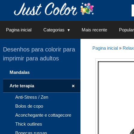
Saltar
para
o
conteúdo
Pagina inicial
Categorias
Mais recente
Popular
Pagina inicial
»
Rela
Desenhos para colorir para
imprimir para adultos
Mandalas
+
Arte terapia
Anti-Stress / Zen
Bolos de copo
Aconchegante e cottagecore
Thick outlines
Bonecas russas