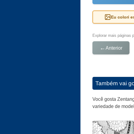
Eu colori 
Explorar mais páginas pa
←
Anterior
Também vai go
Você gosta Zentang
variedade de model