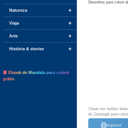
Desenhos para colorir d
+
Natureza
+
Viaja
+
Arte
+
História & stories
📘 Ebook de Mandala para colorir
grátis
Clique nos botões abai
de Zentangle para colori
Imprimir