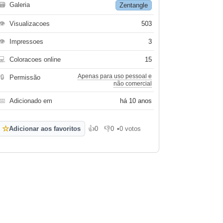
🗃
Galeria
Zentangle
👁
Visualizacoes
503
👁
Impressoes
3
💻
Coloracoes online
15
Apenas para uso pessoal e
🔒
Permissão
não comercial
📅
Adicionado em
há 10 anos
☆
Adicionar aos favoritos
👍
0
👎
0
•
0 votos
Gosto
Não gosto