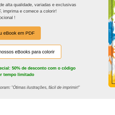
de alta qualidade, variadas e exclusivas
, imprima e comece a colorir!
cional !
eu eBook em PDF
nossos eBooks para colorir
pecial: 50% de desconto com o código
or tempo limitado
ram: "Ótimas ilustrações, fácil de imprimir!"