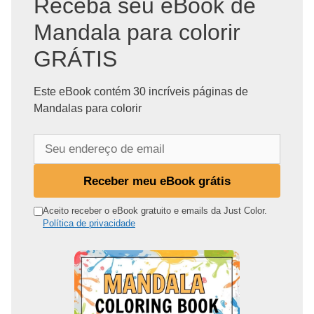
Receba seu eBook de
Mandala para colorir
GRÁTIS
Este eBook contém 30 incríveis páginas de
Mandalas para colorir
S
e
u
Receber meu eBook grátis
e
n
Aceito receber o eBook gratuito e emails da Just Color.
Política de privacidade
d
e
r
e
ç
o