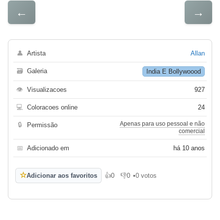
←
→
👤
Artista
Allan
🗃
Galeria
India E Bollywoood
👁
Visualizacoes
927
💻
Coloracoes online
24
Apenas para uso pessoal e não
🔒
Permissão
comercial
📅
Adicionado em
há 10 anos
☆
Adicionar aos favoritos
👍
0
👎
0
•
0 votos
Gosto
Não gosto