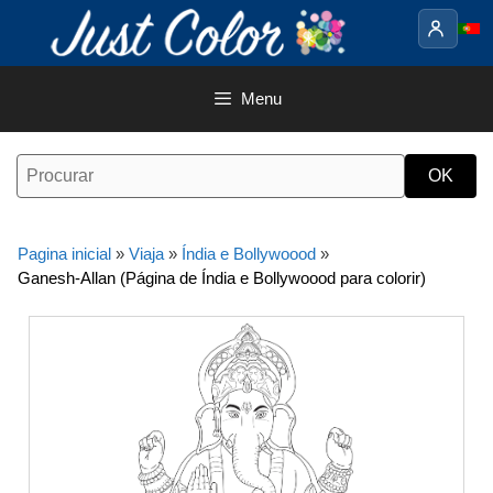
Saltar
para
o
conteúdo
Menu
Pagina inicial
»
Viaja
»
Índia e Bollywoood
»
Ganesh-Allan (Página de Índia e Bollywoood para colorir)