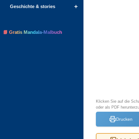
+
Geschichte & stories
📘 Gratis Mandala-Malbuch
Klicken Sie auf die Sch
oder als PDF herunterz
Drucken