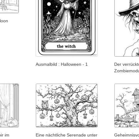
loon
Ausmalbild : Halloween - 1
Der verrück
Zombiemod
ir im
Eine nächtliche Serenade unter
Geheimnisvo