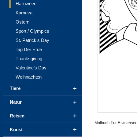
Halloween
Karneval
Ostern
Sport / Olympics
St. Patrick’s Day
Tag Der Erde
Thanksgiving
Valentine’s Day
Weihnachten
+
Tiere
+
Natur
+
Reisen
Malbuch Fur Erwachsene 
+
Kunst