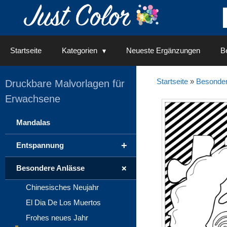
Springe
zum
Inhalt
Startseite
Kategorien
Neueste Ergänzungen
Be
Startseite
»
Besonder
Druckbare Malvorlagen für
Erwachsene
Mandalas
+
Entspannung
+
Besondere Anlässe
Chinesisches Neujahr
El Dia De Los Muertos
Frohes neues Jahr