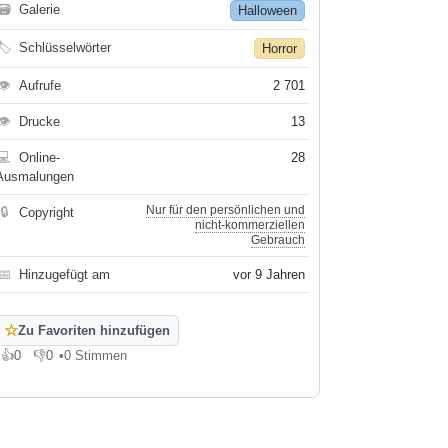
🗃
Galerie
Halloween
🏷
Schlüsselwörter
Horror
👁
Aufrufe
2 701
👁
Drucke
13
💻
Online-
28
Ausmalungen
Nur für den persönlichen und
🔒
Copyright
nicht-kommerziellen
Gebrauch
📅
Hinzugefügt am
vor 9 Jahren
☆
Zu Favoriten hinzufügen
👍
0
👎
0
•
0 Stimmen
Gefällt mir
Gefällt mir nicht