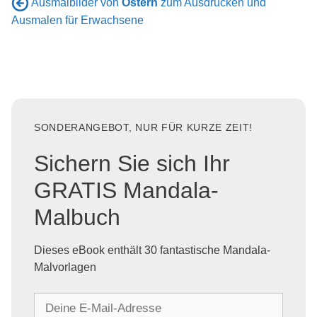
Ausmalbilder von
Ostern
zum Ausdrucken und
Ausmalen für Erwachsene
SONDERANGEBOT, NUR FÜR KURZE ZEIT!
Sichern Sie sich Ihr
GRATIS Mandala-
Malbuch
Dieses eBook enthält 30 fantastische Mandala-
Malvorlagen
D