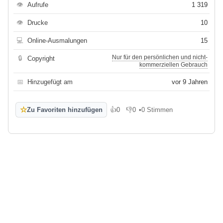
👁
Aufrufe
1 319
👁
Drucke
10
💻
Online-Ausmalungen
15
Nur für den persönlichen und nicht-
🔒
Copyright
kommerziellen Gebrauch
📅
Hinzugefügt am
vor 9 Jahren
☆
Zu Favoriten hinzufügen
👍
0
👎
0
•
0 Stimmen
Gefällt mir
Gefällt mir nicht