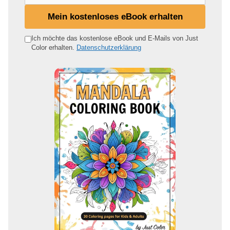
e
i
Mein kostenloses eBook erhalten
n
e
Ich möchte das kostenlose eBook und E-Mails von Just
Color erhalten.
Datenschutzerklärung
E
-
M
a
i
l
-
A
d
r
e
s
s
e