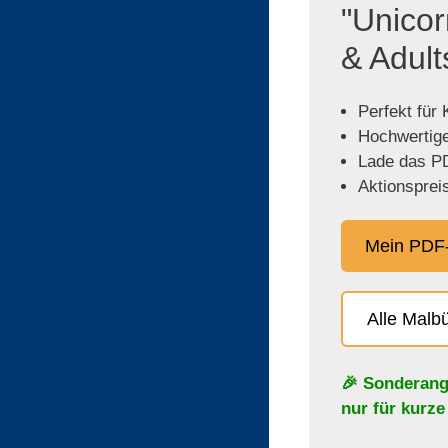
"Unicor
& Adult
Perfekt für
Hochwertige,
Lade das PD
Aktionspreis
Mein PDF-
Alle Malb
🎉 Sonderang
nur für kurze