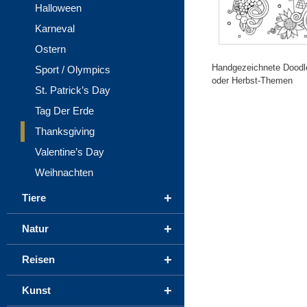
Halloween
Karneval
Ostern
Handgezeichnete Doodle
Sport / Olympics
oder Herbst-Themen
St. Patrick’s Day
Tag Der Erde
Thanksgiving
Valentine’s Day
Weihnachten
+
Tiere
+
Natur
+
Reisen
+
Kunst