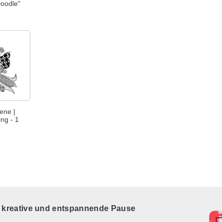
Doodle"
ene |
ng - 1
e kreative und entspannende Pause