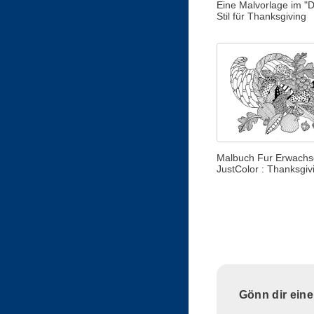
Eine Malvorlage im "
Stil für Thanksgiving
Malbuch Fur Erwachs
JustColor : Thanksgivi
Gönn dir ein