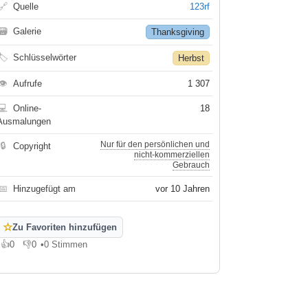
🔗
Quelle
123rf
🗃
Galerie
Thanksgiving
🏷
Schlüsselwörter
Herbst
👁
Aufrufe
1 307
💻
Online-
18
Ausmalungen
Nur für den persönlichen und
🔒
Copyright
nicht-kommerziellen
Gebrauch
📅
Hinzugefügt am
vor 10 Jahren
☆
Zu Favoriten hinzufügen
👍
0
👎
0
•
0 Stimmen
Gefällt mir
Gefällt mir nicht