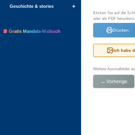
+
Geschichte & stories
Klicken Sie auf die Sch
oder als PDF herunterz
Drucken
📘 Gratis Mandala-Malbuch
Ich habe 
Weitere Ausmalbilder a
←
Vorherige