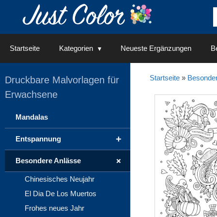
Springe
zum
Inhalt
Startseite
Kategorien
Neueste Ergänzungen
Be
Startseite
»
Besonder
Druckbare Malvorlagen für
Erwachsene
Mandalas
+
Entspannung
+
Besondere Anlässe
Chinesisches Neujahr
El Dia De Los Muertos
Frohes neues Jahr