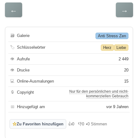
←
→
🗃
Galerie
Anti Stress Zen
🏷
Schlüsselwörter
Herz
Liebe
👁
Aufrufe
2 449
👁
Drucke
20
💻
Online-Ausmalungen
15
Nur für den persönlichen und nicht-
🔒
Copyright
kommerziellen Gebrauch
📅
Hinzugefügt am
vor 9 Jahren
☆
Zu Favoriten hinzufügen
👍
0
👎
0
•
0 Stimmen
Gefällt mir
Gefällt mir nicht