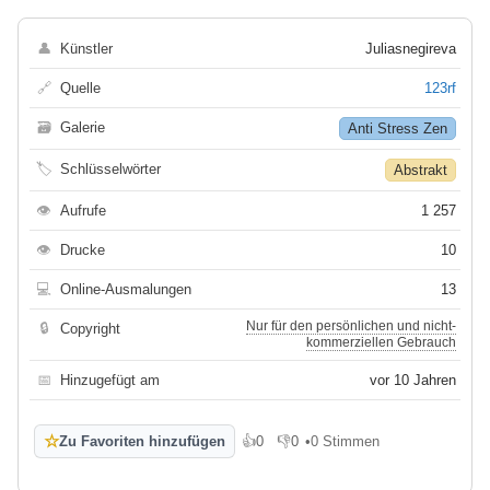
👤
Künstler
Juliasnegireva
🔗
Quelle
123rf
🗃
Galerie
Anti Stress Zen
🏷
Schlüsselwörter
Abstrakt
👁
Aufrufe
1 257
👁
Drucke
10
💻
Online-Ausmalungen
13
Nur für den persönlichen und nicht-
🔒
Copyright
kommerziellen Gebrauch
📅
Hinzugefügt am
vor 10 Jahren
☆
Zu Favoriten hinzufügen
👍
0
👎
0
•
0 Stimmen
Gefällt mir
Gefällt mir nicht