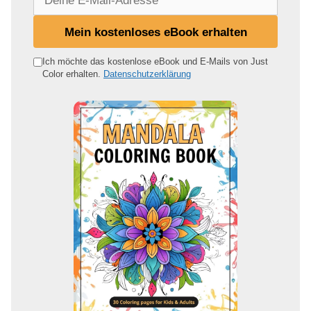
e
i
Mein kostenloses eBook erhalten
n
e
Ich möchte das kostenlose eBook und E-Mails von Just
Color erhalten.
Datenschutzerklärung
E
-
M
a
i
l
-
A
d
r
e
s
s
e