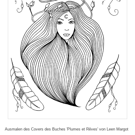
Ausmalen des Covers des Buches 'Plumes et Rêves' von Leen Margot