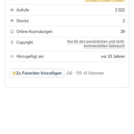
👁
Aufrufe
2 022
👁
Drucke
2
💻
Online-Ausmalungen
29
Nur für den persönlichen und nicht-
🔒
Copyright
kommerziellen Gebrauch
📅
Hinzugefügt am
vor 10 Jahren
☆
Zu Favoriten hinzufügen
👍
0
👎
0
•
0 Stimmen
Gefällt mir
Gefällt mir nicht