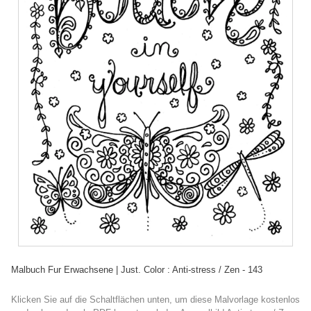
Malbuch Fur Erwachsene | Just. Color : Anti-stress / Zen - 143
Klicken Sie auf die Schaltflächen unten, um diese Malvorlage kostenlos