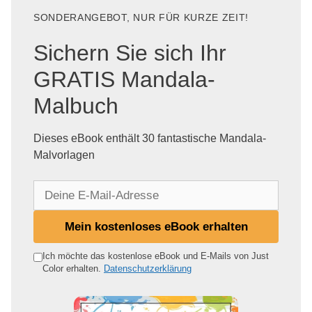
SONDERANGEBOT, NUR FÜR KURZE ZEIT!
Sichern Sie sich Ihr
GRATIS Mandala-
Malbuch
Dieses eBook enthält 30 fantastische Mandala-
Malvorlagen
D
e
i
Mein kostenloses eBook erhalten
n
e
Ich möchte das kostenlose eBook und E-Mails von Just
Color erhalten.
Datenschutzerklärung
E
-
M