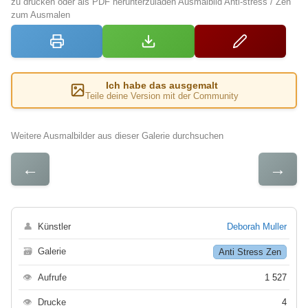
zu drucken oder als PDF herunterzuladen Ausmalbild Anti-stress / Zen
zum Ausmalen
Ich habe das ausgemalt
Teile deine Version mit der Community
Weitere Ausmalbilder aus dieser Galerie durchsuchen
←
→
👤
Künstler
Deborah Muller
🗃
Galerie
Anti Stress Zen
👁
Aufrufe
1 527
👁
Drucke
4