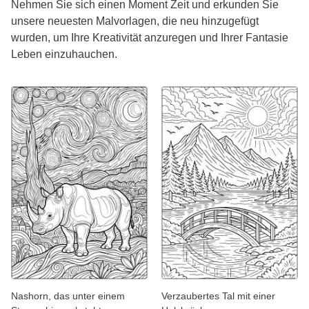
Nehmen Sie sich einen Moment Zeit und erkunden Sie
unsere neuesten Malvorlagen, die neu hinzugefügt
wurden, um Ihre Kreativität anzuregen und Ihrer Fantasie
Leben einzuhauchen.
Nashorn, das unter einem
Verzaubertes Tal mit einer