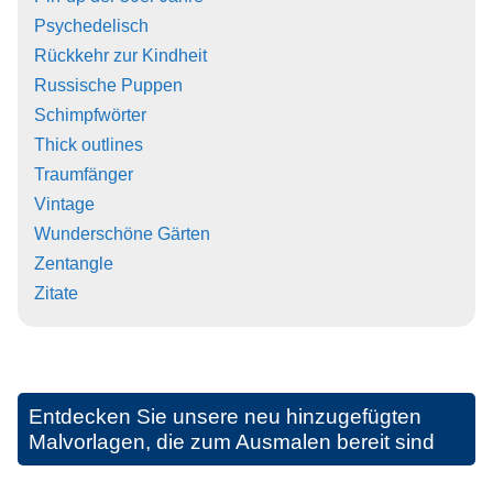
Psychedelisch
Rückkehr zur Kindheit
Russische Puppen
Schimpfwörter
Thick outlines
Traumfänger
Vintage
Wunderschöne Gärten
Zentangle
Zitate
Entdecken Sie unsere neu hinzugefügten
Malvorlagen, die zum Ausmalen bereit sind