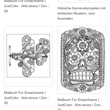
Malbuch Fur Erwachsene |
JustColor : Anti-stress / Zen -
Hübsche Karnevalsmasken mit
28
einfachen Mustern, zum
Ausmalen
Malbuch Fur Erwachsene |
JustColor : Anti-stress / Zen -
Malbuch Fur Erwachsene |
30
JustColor : Anti-stress / Zen -
31