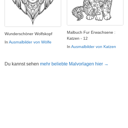
Malbuch Fur Erwachsene :
Wunderschöner Wolfskopf
Katzen - 12
In
Ausmalbilder von Wölfe
In
Ausmalbilder von Katzen
Du kannst sehen
mehr beliebte Malvorlagen hier →