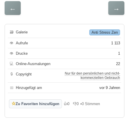
←
→
🗃
Galerie
Anti Stress Zen
👁
Aufrufe
1 113
👁
Drucke
1
💻
Online-Ausmalungen
22
Nur für den persönlichen und nicht-
🔒
Copyright
kommerziellen Gebrauch
📅
Hinzugefügt am
vor 9 Jahren
☆
Zu Favoriten hinzufügen
👍
0
👎
0
•
0 Stimmen
Gefällt mir
Gefällt mir nicht