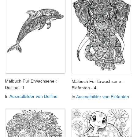
Malbuch Fur Erwachsene :
Malbuch Fur Erwachsene :
Delfine - 1
Elefanten - 4
In
Ausmalbilder von Delfine
In
Ausmalbilder von Elefanten