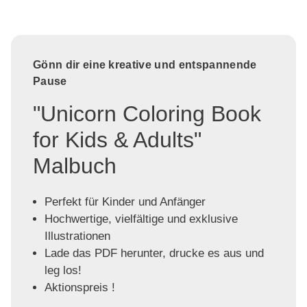
Gönn dir eine kreative und entspannende
Pause
"Unicorn Coloring Book
for Kids & Adults"
Malbuch
Perfekt für Kinder und Anfänger
Hochwertige, vielfältige und exklusive
Illustrationen
Lade das PDF herunter, drucke es aus und
leg los!
Aktionspreis !