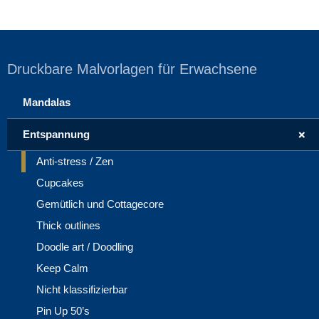
Druckbare Malvorlagen für Erwachsene
Mandalas
+
Entspannung
Anti-stress / Zen
Cupcakes
Gemütlich und Cottagecore
Thick outlines
Doodle art / Doodling
Keep Calm
Nicht klassifizierbar
Pin Up 50’s