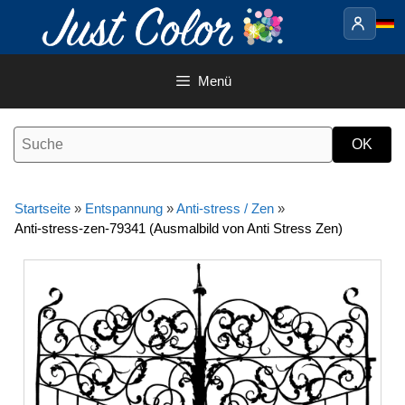
Springe
zum
Inhalt
Menü
Startseite
»
Entspannung
»
Anti-stress / Zen
»
Anti-stress-zen-79341 (Ausmalbild von Anti Stress Zen)