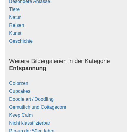
Besondere Anlässe
Tiere
Natur
Reisen
Kunst
Geschichte
Weitere Bildergalerien in der Kategorie
Entspannung
Colorzen
Cupcakes
Doodle art / Doodling
Gemütlich und Cottagecore
Keep Calm
Nicht klassifizierbar
Pin-up der 50er Jahre