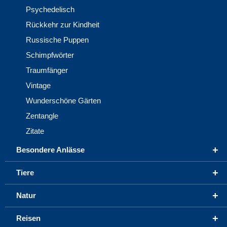
Psychedelisch
Rückkehr zur Kindheit
Russische Puppen
Schimpfwörter
Traumfänger
Vintage
Wunderschöne Gärten
Zentangle
Zitate
+
Besondere Anlässe
+
Tiere
+
Natur
+
Reisen