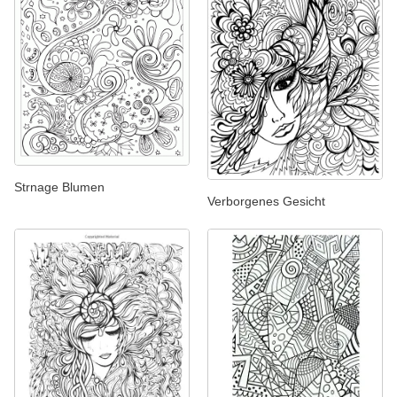
Strnage Blumen
Verborgenes Gesicht