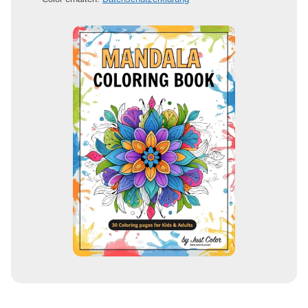
E
-
M
a
i
l
-
A
d
r
e
s
s
e