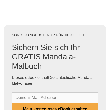
SONDERANGEBOT, NUR FÜR KURZE ZEIT!
Sichern Sie sich Ihr
GRATIS Mandala-
Malbuch
Dieses eBook enthält 30 fantastische Mandala-
Malvorlagen
D
e
i
Mein kostenloses eBook erhalten