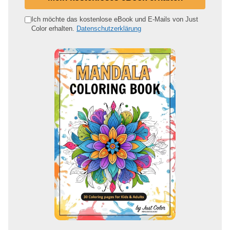
n
e
Ich möchte das kostenlose eBook und E-Mails von Just
Color erhalten.
Datenschutzerklärung
E
-
M
a
i
l
-
A
d
r
e
s
s
e