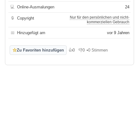
💻
Online-Ausmalungen
24
Nur für den persönlichen und nicht-
🔒
Copyright
kommerziellen Gebrauch
📅
Hinzugefügt am
vor 9 Jahren
☆
Zu Favoriten hinzufügen
👍
0
👎
0
•
0 Stimmen
Gefällt mir
Gefällt mir nicht