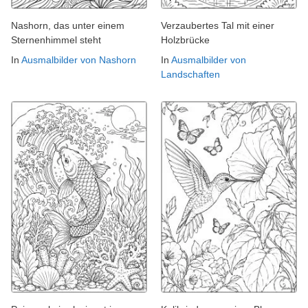
Nashorn, das unter einem
Verzaubertes Tal mit einer
Sternenhimmel steht
Holzbrücke
In
Ausmalbilder von Nashorn
In
Ausmalbilder von
Landschaften