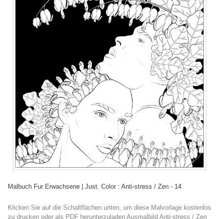
Malbuch Fur Erwachsene | Just. Color : Anti-stress / Zen - 14
Klicken Sie auf die Schaltflächen unten, um diese Malvorlage kostenlos
zu drucken oder als PDF herunterzuladen Ausmalbild Anti-stress / Zen