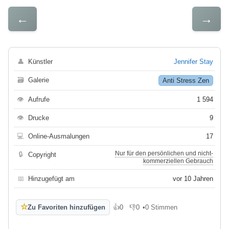
←
→
👤
Künstler
Jennifer Stay
🗃
Galerie
Anti Stress Zen
👁
Aufrufe
1 594
👁
Drucke
9
💻
Online-Ausmalungen
17
Nur für den persönlichen und nicht-
🔒
Copyright
kommerziellen Gebrauch
📅
Hinzugefügt am
vor 10 Jahren
☆
Zu Favoriten hinzufügen
👍
0
👎
0
•
0 Stimmen
Gefällt mir
Gefällt mir nicht