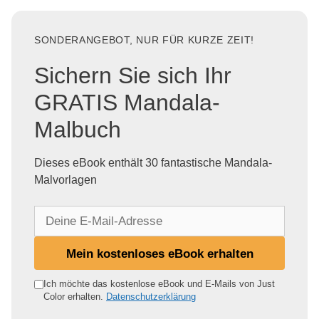
SONDERANGEBOT, NUR FÜR KURZE ZEIT!
Sichern Sie sich Ihr
GRATIS Mandala-
Malbuch
Dieses eBook enthält 30 fantastische Mandala-
Malvorlagen
D
e
i
Mein kostenloses eBook erhalten
n
e
Ich möchte das kostenlose eBook und E-Mails von Just
Color erhalten.
Datenschutzerklärung
E
-