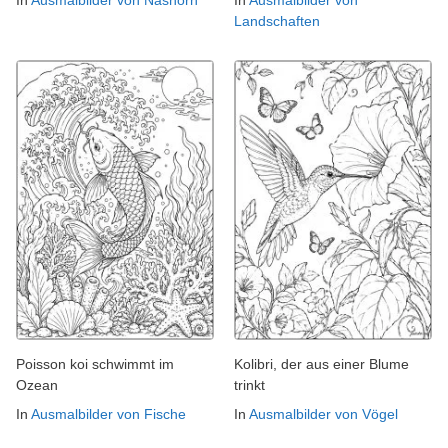
In
Ausmalbilder von Nashorn
In
Ausmalbilder von
Landschaften
Poisson koi schwimmt im
Kolibri, der aus einer Blume
Ozean
trinkt
In
Ausmalbilder von Fische
In
Ausmalbilder von Vögel