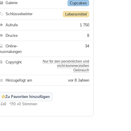
🗃
Galerie
Cupcakes
🏷
Schlüsselwörter
Lebensmittel
👁
Aufrufe
1 750
👁
Drucke
8
💻
Online-
34
Ausmalungen
Nur für den persönlichen und
🔒
Copyright
nicht-kommerziellen
Gebrauch
📅
Hinzugefügt am
vor 8 Jahren
☆
Zu Favoriten hinzufügen
👍
0
👎
0
•
0 Stimmen
Gefällt mir
Gefällt mir nicht