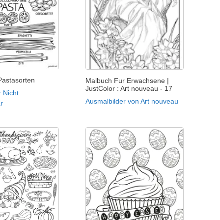
 Pastasorten
Malbuch Fur Erwachsene |
JustColor : Art nouveau - 17
 Nicht
Ausmalbilder von Art nouveau
ar