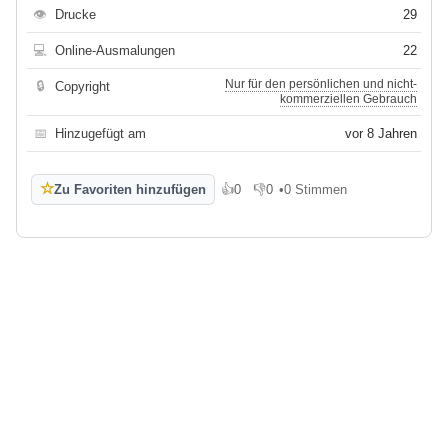
👁
Drucke
29
💻
Online-Ausmalungen
22
Nur für den persönlichen und nicht-
🔒
Copyright
kommerziellen Gebrauch
📅
Hinzugefügt am
vor 8 Jahren
☆
Zu Favoriten hinzufügen
👍
0
👎
0
•
0 Stimmen
Gefällt mir
Gefällt mir nicht