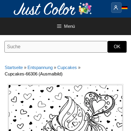
Springe
zum
Inhalt
Menü
Startseite
»
Entspannung
»
Cupcakes
»
Cupcakes-66306 (Ausmalbild)