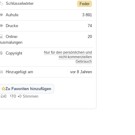
🏷
Schlüsselwörter
Feder
👁
Aufrufe
3 891
👁
Drucke
74
💻
Online-
20
Ausmalungen
Nur für den persönlichen und
🔒
Copyright
nicht-kommerziellen
Gebrauch
📅
Hinzugefügt am
vor 8 Jahren
☆
Zu Favoriten hinzufügen
👍
0
👎
0
•
0 Stimmen
Gefällt mir
Gefällt mir nicht