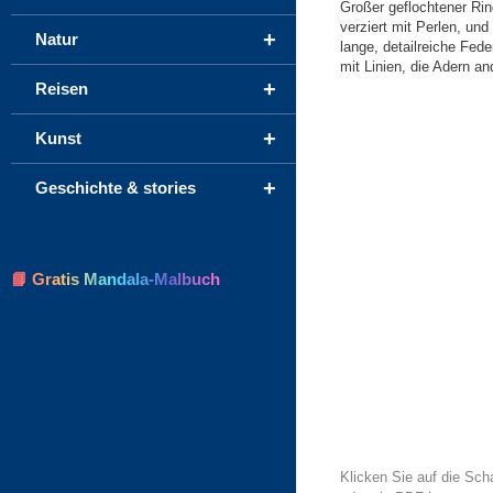
Großer geflochtener Ri
verziert mit Perlen, und
+
Natur
lange, detailreiche Fed
mit Linien, die Adern an
+
Reisen
+
Kunst
+
Geschichte & stories
📘 Gratis Mandala-Malbuch
Klicken Sie auf die Sch