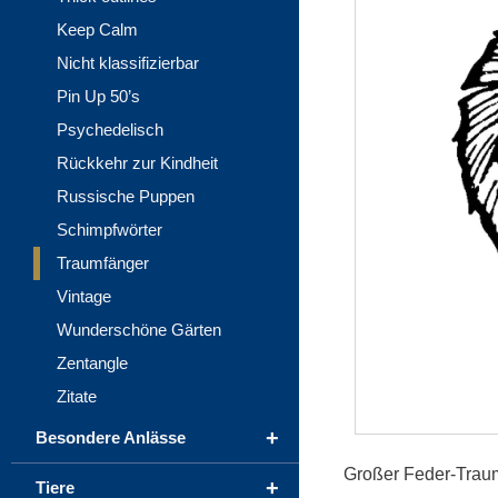
Keep Calm
Nicht klassifizierbar
Pin Up 50’s
Psychedelisch
Rückkehr zur Kindheit
Russische Puppen
Schimpfwörter
Traumfänger
Vintage
Wunderschöne Gärten
Zentangle
Zitate
+
Besondere Anlässe
Großer Feder-Trau
+
Tiere