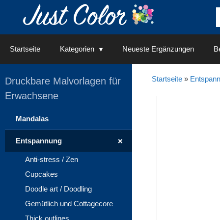
Springe
zum
Inhalt
Startseite
Kategorien
Neueste Ergänzungen
Be
Startseite
»
Entspan
Druckbare Malvorlagen für
Erwachsene
Mandalas
+
Entspannung
Anti-stress / Zen
Cupcakes
Doodle art / Doodling
Gemütlich und Cottagecore
Thick outlines