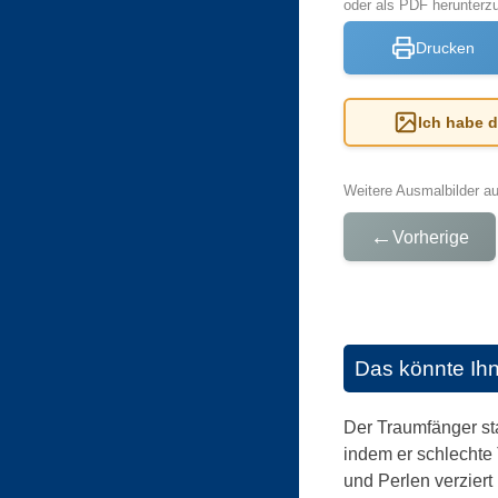
oder als PDF herunter
Drucken
Ich habe 
Weitere Ausmalbilder a
←
Vorherige
Das könnte Ih
Der Traumfänger sta
indem er schlechte 
und Perlen verziert