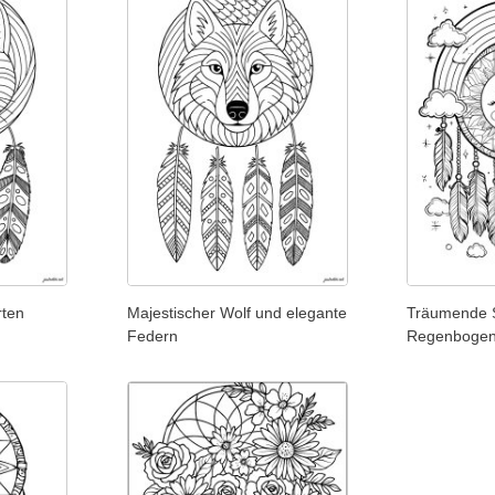
rten
Majestischer Wolf und elegante
Träumende 
Federn
Regenboge