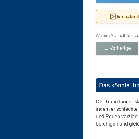
Ich habe 
Weitere Ausmalbilder a
←
Vorherige
Das könnte Ih
Der Traumfänger sta
indem er schlechte 
und Perlen verziert
beruhigen und gleic