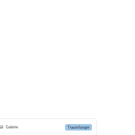
🗃
Galerie
Traumfanger