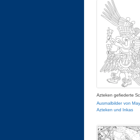
Azteken gefiederte S
Ausmalbilder von May
Azteken und Inkas