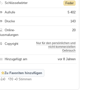
🏷
Schlüsselwörter
Feder
👁
Aufrufe
5 402
👁
Drucke
143
💻
Online-
20
Ausmalungen
Nur für den persönlichen und
🔒
Copyright
nicht-kommerziellen
Gebrauch
📅
Hinzugefügt am
vor 8 Jahren
☆
Zu Favoriten hinzufügen
👍
0
👎
0
•
0 Stimmen
Gefällt mir
Gefällt mir nicht