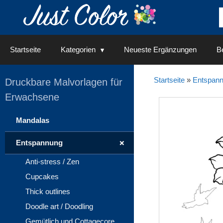
Springe
zum
Inhalt
Startseite
Kategorien
Neueste Ergänzungen
Be
Startseite
»
Entspan
Druckbare Malvorlagen für
Erwachsene
Mandalas
+
Entspannung
Anti-stress / Zen
Cupcakes
Thick outlines
Doodle art / Doodling
Gemütlich und Cottagecore