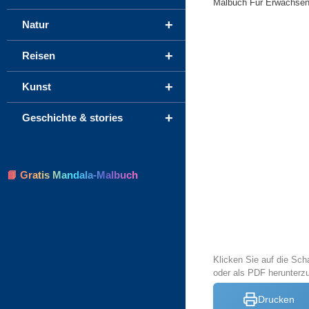
Malbuch Fur Erwachsene
+
Natur
+
Reisen
+
Kunst
+
Geschichte & stories
📘 Gratis Mandala-Malbuch
Klicken Sie auf die Sch
oder als PDF herunter
Drucken