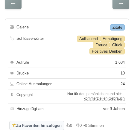
←
→
🗃
Galerie
Zitate
🏷
Schlüsselwörter
Aufbauend
Ermutigung
Freude
Glück
Positives Denken
👁
Aufrufe
1 684
👁
Drucke
10
💻
Online-Ausmalungen
24
Nur für den persönlichen und nicht-
🔒
Copyright
kommerziellen Gebrauch
📅
Hinzugefügt am
vor 9 Jahren
☆
Zu Favoriten hinzufügen
👍
0
👎
0
•
0 Stimmen
Gefällt mir
Gefällt mir nicht