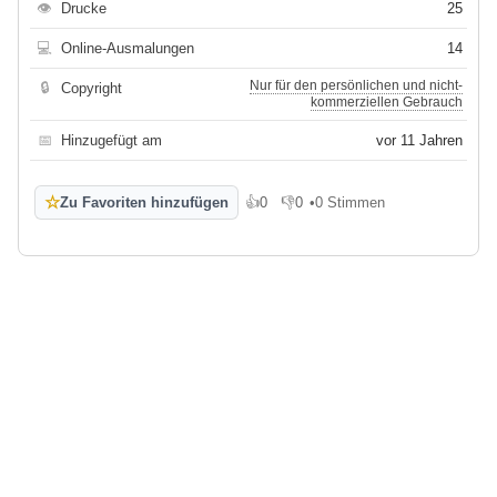
👁
Drucke
25
💻
Online-Ausmalungen
14
Nur für den persönlichen und nicht-
🔒
Copyright
kommerziellen Gebrauch
📅
Hinzugefügt am
vor 11 Jahren
☆
Zu Favoriten hinzufügen
👍
0
👎
0
•
0 Stimmen
Gefällt mir
Gefällt mir nicht