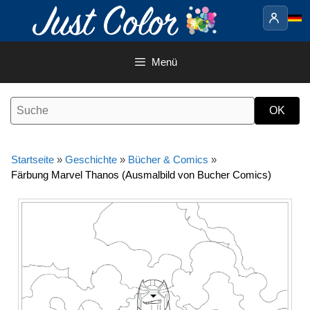
Springe
zum
Inhalt
Menü
Startseite
»
Geschichte
»
Bücher & Comics
»
Färbung Marvel Thanos (Ausmalbild von Bucher Comics)