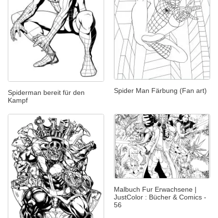
Spider Man Färbung (Fan art)
Spiderman bereit für den
Kampf
Malbuch Fur Erwachsene |
JustColor : Bücher & Comics -
56