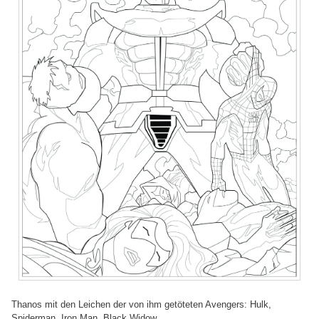
Thanos mit den Leichen der von ihm getöteten Avengers: Hulk,
Spiderman, Iron Man, Black Widow