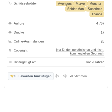
🏷
Schlüsselwörter
Avengers
Marvel
Monster-
Spider-Man
Superheld
Thanos
👁
Aufrufe
4 767
👁
Drucke
17
💻
Online-Ausmalungen
28
Nur für den persönlichen und nicht-
🔒
Copyright
kommerziellen Gebrauch
📅
Hinzugefügt am
vor 9 Jahren
☆
Zu Favoriten hinzufügen
👍
0
👎
0
•
0 Stimmen
Gefällt mir
Gefällt mir nicht