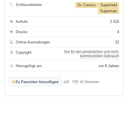
🏷
Schlüsselwörter
Dc Comics
Superheld
Superman
👁
Aufrufe
2 515
👁
Drucke
4
💻
Online-Ausmalungen
32
Nur für den persönlichen und nicht-
🔒
Copyright
kommerziellen Gebrauch
📅
Hinzugefügt am
vor 9 Jahren
☆
Zu Favoriten hinzufügen
👍
0
👎
0
•
0 Stimmen
Gefällt mir
Gefällt mir nicht