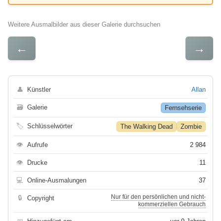
Weitere Ausmalbilder aus dieser Galerie durchsuchen
←
→
👤
Künstler
Allan
🗃
Galerie
Fernsehserie
🏷
Schlüsselwörter
The Walking Dead
Zombie
👁
Aufrufe
2 984
👁
Drucke
11
💻
Online-Ausmalungen
37
Nur für den persönlichen und nicht-
🔒
Copyright
kommerziellen Gebrauch