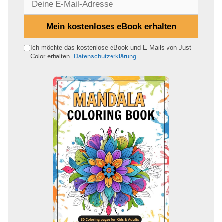
e
i
Mein kostenloses eBook erhalten
n
e
Ich möchte das kostenlose eBook und E-Mails von Just
Color erhalten.
Datenschutzerklärung
E
-
M
a
i
l
-
A
d
r
e
s
s
e