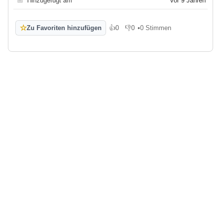
📅
Hinzugefügt am
vor 9 Jahren
☆
Zu Favoriten hinzufügen
👍
0
👎
0
•
0 Stimmen
Gefällt mir
Gefällt mir nicht