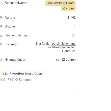
🏷
Schlüsselwörter
The Walking Dead
Zombie
👁
Aufrufe
1 741
👁
Drucke
4
💻
Online colorings
17
Nur für den persönlichen und
🔒
Copyright
nicht-kommerziellen
Gebrauch
📅
Hinzugefügt am
vor 12 Jahren
☆
Zu Favoriten hinzufügen
👍
0
👎
0
•
0 Stimmen
Gefällt mir
Gefällt mir nicht