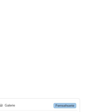
🗃
Galerie
Fernsehserie