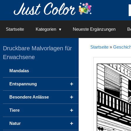
Springe
zum
Inhalt
Startseite
Kategorien
Neueste Ergänzungen
Be
Startseite
»
Geschich
Druckbare Malvorlagen für
Erwachsene
Mandalas
+
Entspannung
+
Besondere Anlässe
+
Tiere
+
Natur