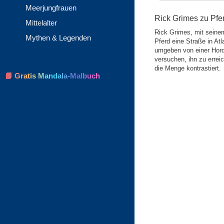
Meerjungfrauen
Rick Grimes zu Pfe
Mittelalter
Rick Grimes, mit seinem
Mythen & Legenden
Pferd eine Straße in At
umgeben von einer Hord
versuchen, ihn zu errei
die Menge kontrastiert.
📘 Gratis Mandala-Malbuch