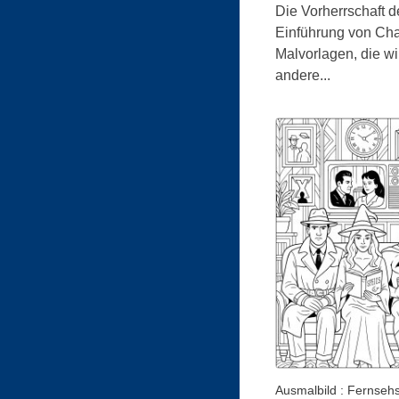
Die Vorherrschaft d
Einführung von Char
Malvorlagen, die w
andere...
Ausmalbild : Fernsehs