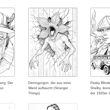
berg: Der
Demogorgon, der aus einer
Peaky Blind
aus
Wand auftaucht (Stranger
Shelby, ikon
Things)
der 1920er 