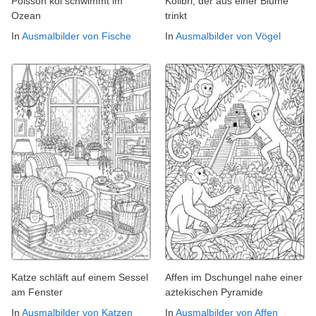
Poisson koi schwimmt im
Kolibri, der aus einer Blume
Ozean
trinkt
In
Ausmalbilder von Fische
In
Ausmalbilder von Vögel
Katze schläft auf einem Sessel
Affen im Dschungel nahe einer
am Fenster
aztekischen Pyramide
In
Ausmalbilder von Katzen
In
Ausmalbilder von Affen