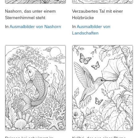
Nashorn, das unter einem
Verzaubertes Tal mit einer
Sternenhimmel steht
Holzbrücke
In
Ausmalbilder von Nashorn
In
Ausmalbilder von
Landschaften