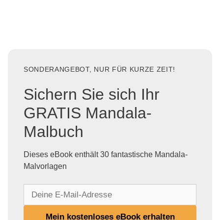
SONDERANGEBOT, NUR FÜR KURZE ZEIT!
Sichern Sie sich Ihr
GRATIS Mandala-
Malbuch
Dieses eBook enthält 30 fantastische Mandala-
Malvorlagen
D
e
i
Mein kostenloses eBook erhalten