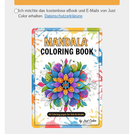
n
e
Ich möchte das kostenlose eBook und E-Mails von Just
Color erhalten.
Datenschutzerklärung
E
-
M
a
i
l
-
A
d
r
e
s
s
e