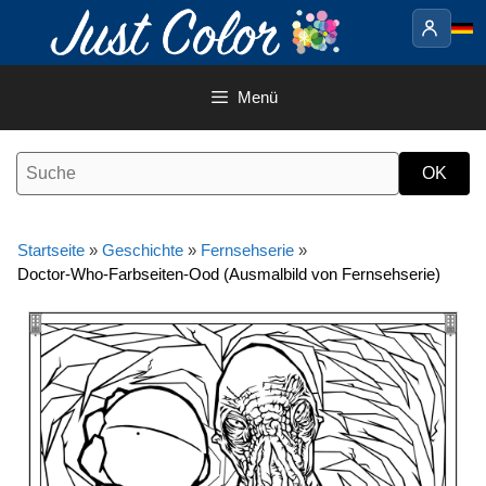
Springe
zum
Inhalt
Menü
Startseite
»
Geschichte
»
Fernsehserie
»
Doctor-Who-Farbseiten-Ood (Ausmalbild von Fernsehserie)