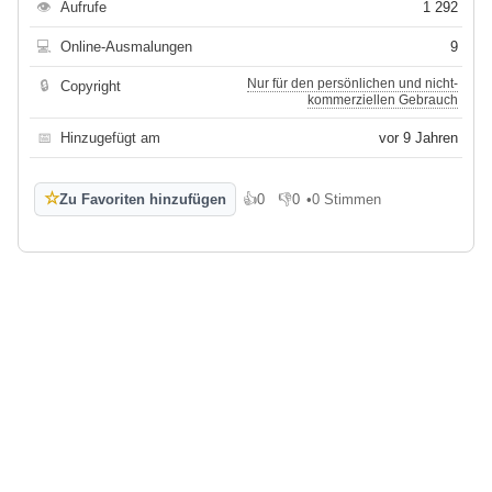
👁
Aufrufe
1 292
💻
Online-Ausmalungen
9
Nur für den persönlichen und nicht-
🔒
Copyright
kommerziellen Gebrauch
📅
Hinzugefügt am
vor 9 Jahren
☆
Zu Favoriten hinzufügen
👍
0
👎
0
•
0 Stimmen
Gefällt mir
Gefällt mir nicht