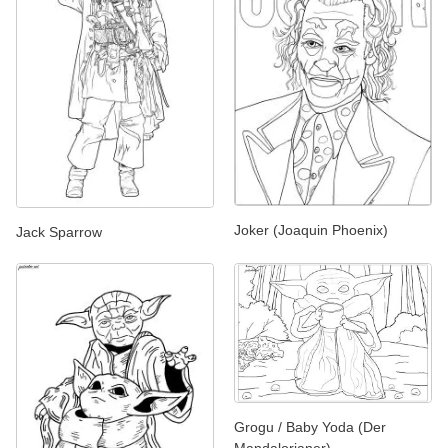
Joker (Joaquin Phoenix)
Jack Sparrow
Grogu / Baby Yoda (Der