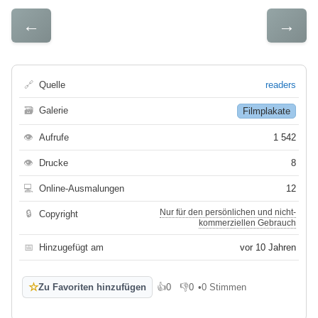
←
→
🔗
Quelle
readers
🗃
Galerie
Filmplakate
👁
Aufrufe
1 542
👁
Drucke
8
💻
Online-Ausmalungen
12
Nur für den persönlichen und nicht-
🔒
Copyright
kommerziellen Gebrauch
📅
Hinzugefügt am
vor 10 Jahren
☆
Zu Favoriten hinzufügen
👍
0
👎
0
•
0 Stimmen
Gefällt mir
Gefällt mir nicht