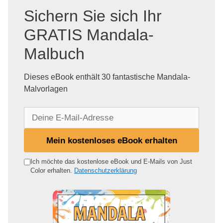
Sichern Sie sich Ihr
GRATIS Mandala-
Malbuch
Dieses eBook enthält 30 fantastische Mandala-
Malvorlagen
D
e
i
Mein kostenloses eBook erhalten
n
e
Ich möchte das kostenlose eBook und E-Mails von Just
Color erhalten.
Datenschutzerklärung
E
-
M
a
i