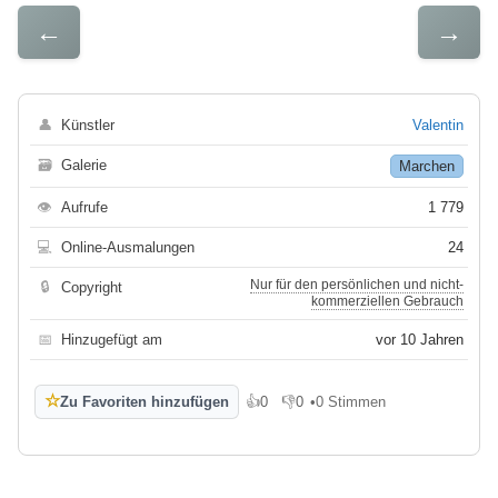
←
→
👤
Künstler
Valentin
🗃
Galerie
Marchen
👁
Aufrufe
1 779
💻
Online-Ausmalungen
24
Nur für den persönlichen und nicht-
🔒
Copyright
kommerziellen Gebrauch
📅
Hinzugefügt am
vor 10 Jahren
☆
Zu Favoriten hinzufügen
👍
0
👎
0
•
0 Stimmen
Gefällt mir
Gefällt mir nicht