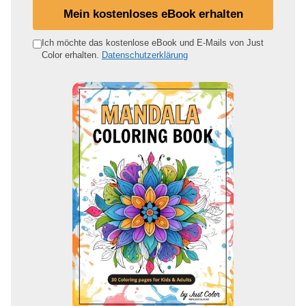
i
Mein kostenloses eBook erhalten
n
e
Ich möchte das kostenlose eBook und E-Mails von Just
Color erhalten.
Datenschutzerklärung
E
-
M
a
i
l
-
A
d
r
e
s
s
e