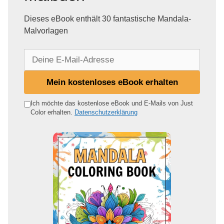
Dieses eBook enthält 30 fantastische Mandala-
Malvorlagen
D
e
i
Mein kostenloses eBook erhalten
n
e
Ich möchte das kostenlose eBook und E-Mails von Just
Color erhalten.
Datenschutzerklärung
E
-
M
a
i
l
-
A
d
r