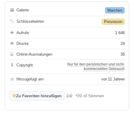
🗃
Galerie
Marchen
🏷
Schlüsselwörter
Prinzessin
👁
Aufrufe
1 646
👁
Drucke
24
💻
Online-Ausmalungen
35
Nur für den persönlichen und nicht-
🔒
Copyright
kommerziellen Gebrauch
📅
Hinzugefügt am
vor 11 Jahren
☆
Zu Favoriten hinzufügen
👍
0
👎
0
•
0 Stimmen
Gefällt mir
Gefällt mir nicht