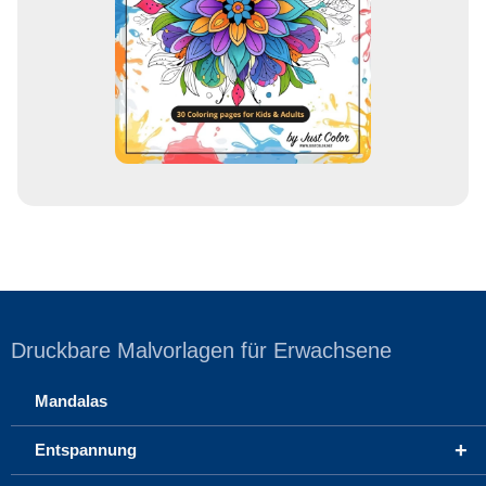
e
s
s
e
Druckbare Malvorlagen für Erwachsene
Mandalas
+
Entspannung