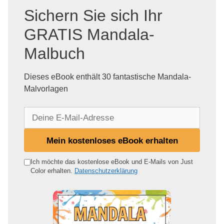
Sichern Sie sich Ihr
GRATIS Mandala-
Malbuch
Dieses eBook enthält 30 fantastische Mandala-
Malvorlagen
D
e
i
Mein kostenloses eBook erhalten
n
e
Ich möchte das kostenlose eBook und E-Mails von Just
Color erhalten.
Datenschutzerklärung
E
-
M
a
i