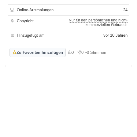
💻
Online-Ausmalungen
24
Nur für den persönlichen und nicht-
🔒
Copyright
kommerziellen Gebrauch
📅
Hinzugefügt am
vor 10 Jahren
☆
Zu Favoriten hinzufügen
👍
0
👎
0
•
0 Stimmen
Gefällt mir
Gefällt mir nicht