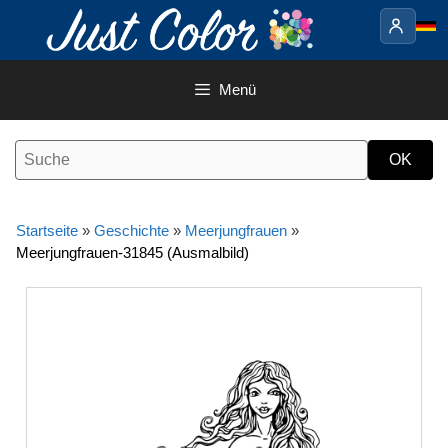
Springe
zum
Inhalt
Menü
Startseite
»
Geschichte
»
Meerjungfrauen
»
Meerjungfrauen-31845 (Ausmalbild)