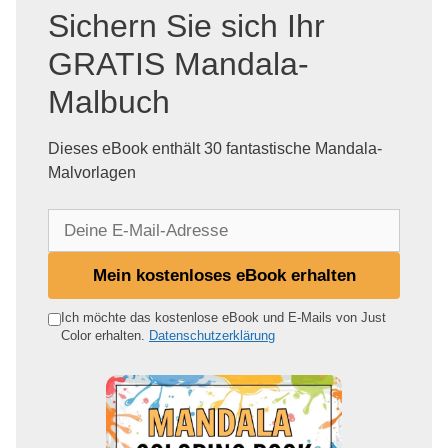
Sichern Sie sich Ihr
GRATIS Mandala-
Malbuch
Dieses eBook enthält 30 fantastische Mandala-
Malvorlagen
D
e
i
Mein kostenloses eBook erhalten
n
e
Ich möchte das kostenlose eBook und E-Mails von Just
Color erhalten.
Datenschutzerklärung
E
-
M
a
i