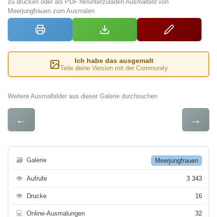
zu drucken oder als PDF herunterzuladen Ausmalbild von
Meerjungfrauen zum Ausmalen
Ich habe das ausgemalt
Teile deine Version mit der Community
Weitere Ausmalbilder aus dieser Galerie durchsuchen
←
→
🗃
Galerie
Meerjungfrauen
👁
Aufrufe
3 343
👁
Drucke
16
💻
Online-Ausmalungen
32