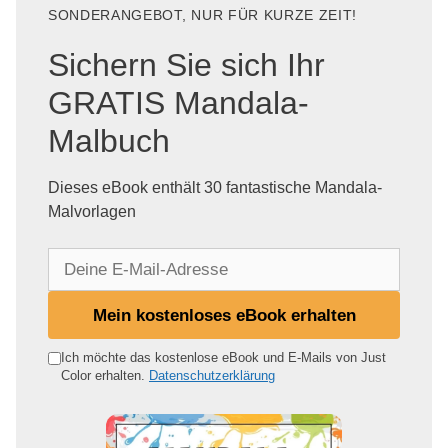
SONDERANGEBOT, NUR FÜR KURZE ZEIT!
Sichern Sie sich Ihr
GRATIS Mandala-
Malbuch
Dieses eBook enthält 30 fantastische Mandala-
Malvorlagen
D
e
i
Mein kostenloses eBook erhalten
n
e
Ich möchte das kostenlose eBook und E-Mails von Just
Color erhalten.
Datenschutzerklärung
E
-
M