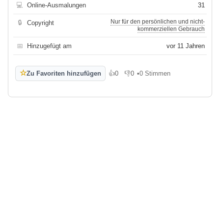
💻
Online-Ausmalungen
31
Nur für den persönlichen und nicht-
🔒
Copyright
kommerziellen Gebrauch
📅
Hinzugefügt am
vor 11 Jahren
☆
Zu Favoriten hinzufügen
👍
0
👎
0
•
0 Stimmen
Gefällt mir
Gefällt mir nicht