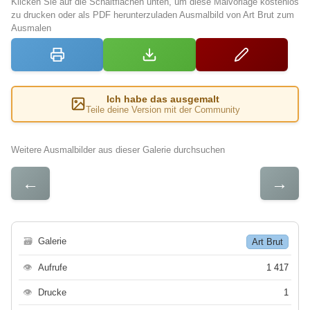
Klicken Sie auf die Schaltflächen unten, um diese Malvorlage kostenlos
zu drucken oder als PDF herunterzuladen Ausmalbild von Art Brut zum
Ausmalen
Ich habe das ausgemalt
Teile deine Version mit der Community
Weitere Ausmalbilder aus dieser Galerie durchsuchen
←
→
🗃
Galerie
Art Brut
👁
Aufrufe
1 417
👁
Drucke
1