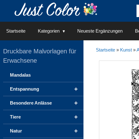
Springe
zum
Inhalt
Startseite
Kategorien
Neueste Ergänzungen
Be
Startseite
»
Kunst
»
A
Druckbare Malvorlagen für
Erwachsene
Mandalas
+
Entspannung
+
Besondere Anlässe
+
Tiere
+
Natur