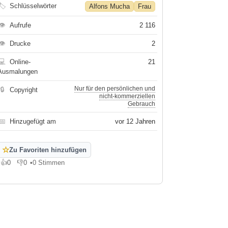
🏷
Schlüsselwörter
Alfons Mucha
Frau
👁
Aufrufe
2 116
👁
Drucke
2
💻
Online-
21
Ausmalungen
Nur für den persönlichen und
🔒
Copyright
nicht-kommerziellen
Gebrauch
📅
Hinzugefügt am
vor 12 Jahren
☆
Zu Favoriten hinzufügen
👍
0
👎
0
•
0 Stimmen
Gefällt mir
Gefällt mir nicht