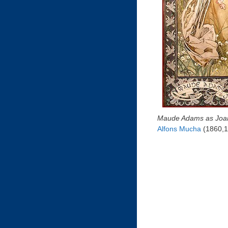
Maude Adams as Joan
Alfons Mucha
(1860,1