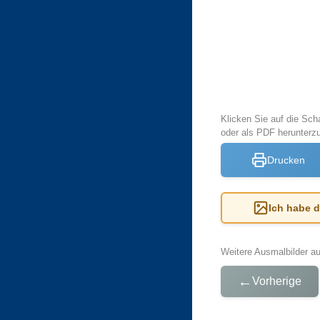
Klicken Sie auf die Sch
oder als PDF herunterz
Drucken
Ich habe 
Weitere Ausmalbilder a
←
Vorherige