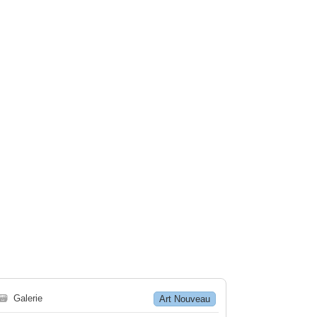
🗃
Galerie
Art Nouveau