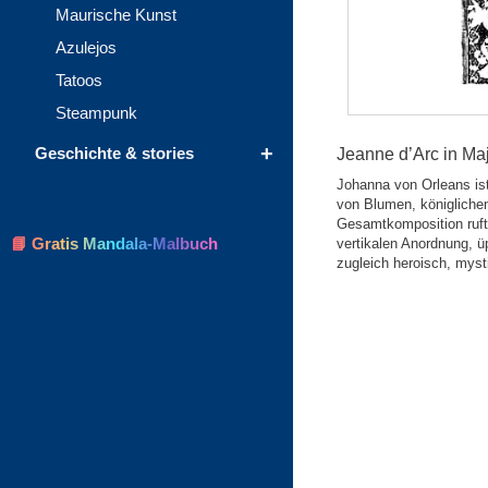
Maurische Kunst
Azulejos
Tatoos
Steampunk
+
Geschichte & stories
Jeanne d’Arc in Maj
Johanna von Orleans ist
von Blumen, königlichen
Gesamtkomposition ruft 
📘 Gratis Mandala-Malbuch
vertikalen Anordnung, ü
zugleich heroisch, myst