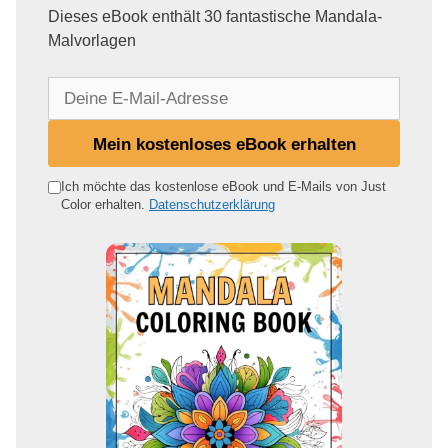
Dieses eBook enthält 30 fantastische Mandala-
Malvorlagen
D
e
i
Mein kostenloses eBook erhalten
n
e
Ich möchte das kostenlose eBook und E-Mails von Just
Color erhalten.
Datenschutzerklärung
E
-
M
a
i
l
-
A
d
r
e