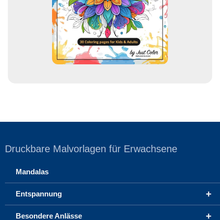
s
s
e
Druckbare Malvorlagen für Erwachsene
Mandalas
+
Entspannung
+
Besondere Anlässe