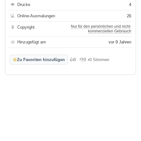
👁
Drucke
4
💻
Online-Ausmalungen
26
Nur für den persönlichen und nicht-
🔒
Copyright
kommerziellen Gebrauch
📅
Hinzugefügt am
vor 9 Jahren
☆
Zu Favoriten hinzufügen
👍
0
👎
0
•
0 Stimmen
Gefällt mir
Gefällt mir nicht