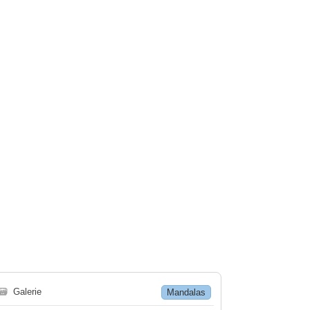
🗃
Galerie
Mandalas