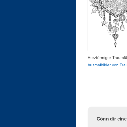
Herzförmiger Traumf
Ausmalbilder von Tr
Gönn dir ein