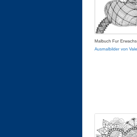
Malbuch Fur Erwachse
Ausmalbilder von Vale