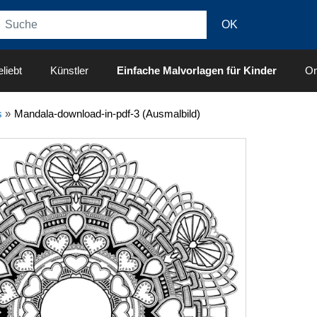
liebt
Künstler
Einfache Malvorlagen für Kinder
On
s
»
Mandala-download-in-pdf-3 (Ausmalbild)