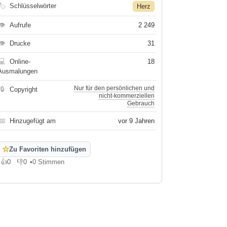
🏷
Schlüsselwörter
Herz
👁
Aufrufe
2 249
👁
Drucke
31
💻
Online-
18
Ausmalungen
Nur für den persönlichen und
🔒
Copyright
nicht-kommerziellen
Gebrauch
📅
Hinzugefügt am
vor 9 Jahren
☆
Zu Favoriten hinzufügen
👍
0
👎
0
•
0 Stimmen
Gefällt mir
Gefällt mir nicht