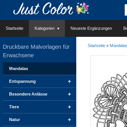
Springe
zum
Inhalt
Startseite
Kategorien
Neueste Ergänzungen
Be
Startseite
»
Mandala
Druckbare Malvorlagen für
Erwachsene
Mandalas
+
Entspannung
+
Besondere Anlässe
+
Tiere
+
Natur