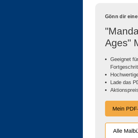
Gönn dir ein
"Mandal
Ages" 
Geeignet für
Fortgeschri
Hochwertige,
Lade das PD
Aktionspreis
Mein PDF-
Alle Malb