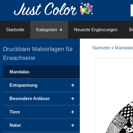
Springe
zum
Inhalt
Startseite
Kategorien
Neueste Ergänzungen
Be
Startseite
»
Mandala
Druckbare Malvorlagen für
Erwachsene
Mandalas
+
Entspannung
+
Besondere Anlässe
+
Tiere
+
Natur