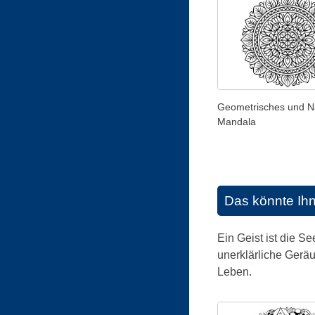
Geometrisches und Na
Mandala
Das könnte Ih
Ein Geist ist die S
unerklärliche Gerä
Leben.