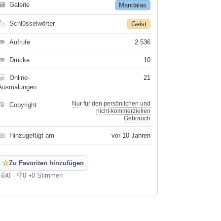
🗃
Galerie
Mandalas
🏷
Schlüsselwörter
Geist
👁
Aufrufe
2 536
👁
Drucke
10
💻
Online-
21
Ausmalungen
Nur für den persönlichen und
🔒
Copyright
nicht-kommerziellen
Gebrauch
📅
Hinzugefügt am
vor 10 Jahren
☆
Zu Favoriten hinzufügen
👍
0
👎
0
•
0 Stimmen
Gefällt mir
Gefällt mir nicht