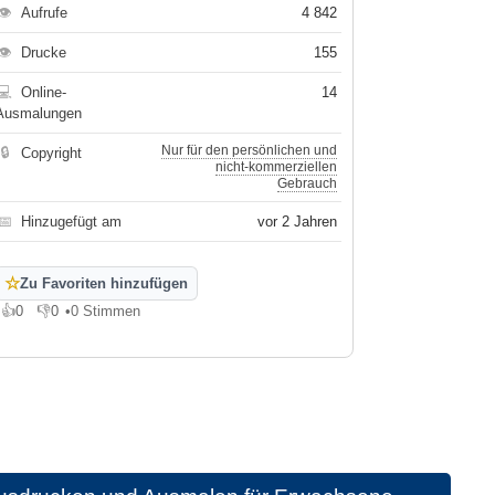
👁
Aufrufe
4 842
👁
Drucke
155
💻
Online-
14
Ausmalungen
Nur für den persönlichen und
🔒
Copyright
nicht-kommerziellen
Gebrauch
📅
Hinzugefügt am
vor 2 Jahren
☆
Zu Favoriten hinzufügen
👍
0
👎
0
•
0 Stimmen
Gefällt mir
Gefällt mir nicht