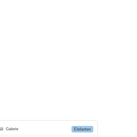
🗃
Galerie
Elefanten