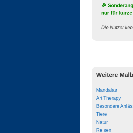
🎉 Sonderang
nur für kurze
Die Nutzer lieb
Weitere Malb
Mandalas
Art Therapy
Besondere Anläs
Tiere
Natur
Reisen