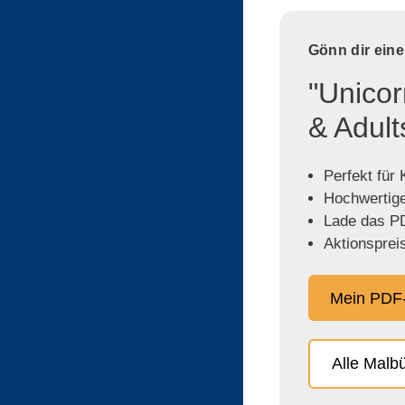
Gönn dir ein
"Unicor
& Adult
Perfekt für
Hochwertige,
Lade das PD
Aktionspreis
Mein PDF-
Alle Malb