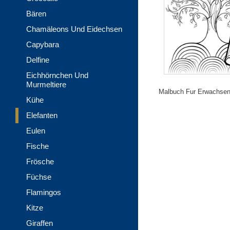
Bären
Chamäleons Und Eidechsen
Capybara
Delfine
Eichhörnchen Und
Murmeltiere
Malbuch Fur Erwachsene
Kühe
Elefanten
Eulen
Fische
Frösche
Füchse
Flamingos
Kitze
Giraffen