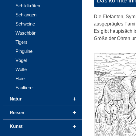
Das könnte Ih
Schildkröten
Schlangen
Die Elefanten, Symb
ausgeprägtes Famil
Schweine
Es gibt hauptsächli
Waschbär
Größe der Ohren un
Tigers
Pinguine
Vögel
Wölfe
Haie
Faultiere
+
Natur
+
Reisen
+
Kunst