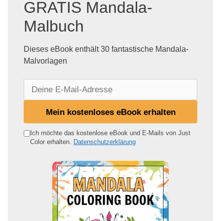
GRATIS Mandala-
Malbuch
Dieses eBook enthält 30 fantastische Mandala-
Malvorlagen
D
e
i
Mein kostenloses eBook erhalten
n
e
Ich möchte das kostenlose eBook und E-Mails von Just
Color erhalten.
Datenschutzerklärung
E
-
M
a
i
l
-