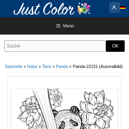
Springe
zum
Inhalt
Menü
Startseite
»
Natur
»
Tiere
»
Panda
»
Panda-22151 (Ausmalbild)