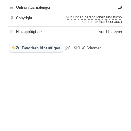
💻
Online-Ausmalungen
19
Nur für den persönlichen und nicht-
🔒
Copyright
kommerziellen Gebrauch
📅
Hinzugefügt am
vor 11 Jahren
☆
Zu Favoriten hinzufügen
👍
0
👎
0
•
0 Stimmen
Gefällt mir
Gefällt mir nicht