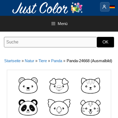
Springe
zum
Inhalt
Menü
Startseite
»
Natur
»
Tiere
»
Panda
»
Panda-24668 (Ausmalbild)