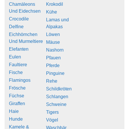
Chamäleons
Krokodil
Und Eidechsen
Kühe
Crocodile
Lamas und
Delfine
Alpakas
Eichhörnchen
Löwen
Und Murmeltiere
Mäuse
Elefanten
Nashorn
Eulen
Pfauen
Faultiere
Pferde
Fische
Pinguine
Flamingos
Rehe
Frösche
Schildkröten
Füchse
Schlangen
Giraffen
Schweine
Haie
Tigers
Hunde
Vögel
Kamele &
Waschbär