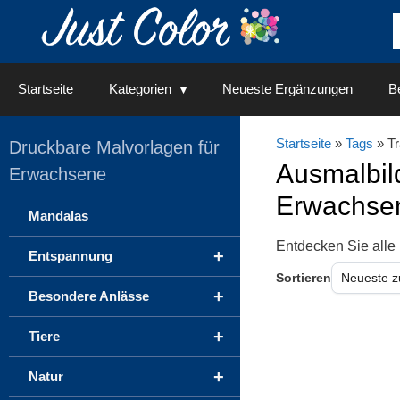
Springe
zum
Inhalt
Startseite
Kategorien
Neueste Ergänzungen
Be
Startseite
»
Tags
» T
Druckbare Malvorlagen für
Ausmalbil
Erwachsene
Erwachse
Mandalas
Entdecken Sie alle
+
Entspannung
Sortieren
+
Besondere Anlässe
+
Tiere
+
Natur