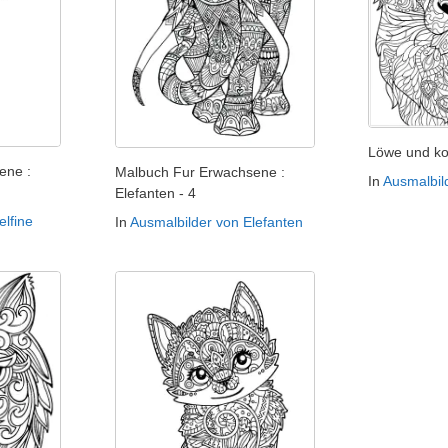
Löwe und k
ene :
Malbuch Fur Erwachsene :
In
Ausmalbil
Elefanten - 4
elfine
In
Ausmalbilder von Elefanten