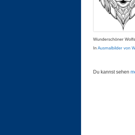
Wunderschöner Wolfs
In
Ausmalbilder von W
Du kannst sehen
me