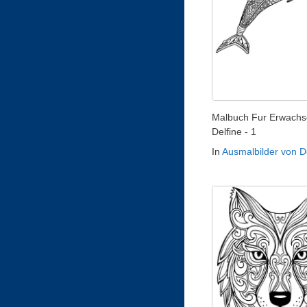
Malbuch Fur Erwachs
Delfine - 1
In
Ausmalbilder von D