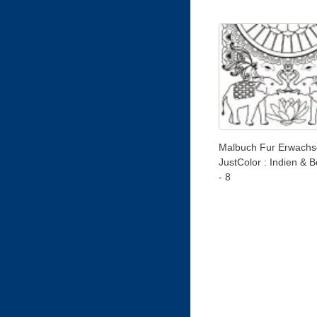
Malbuch Fur Erwachs
JustColor : Indien & 
- 8