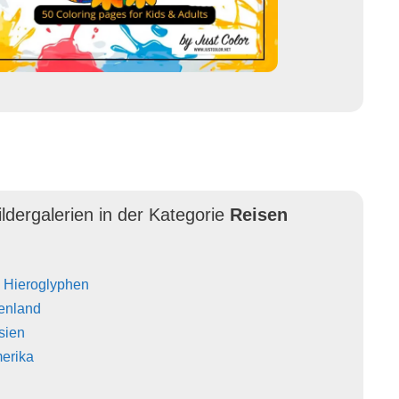
ldergalerien in der Kategorie
Reisen
 Hieroglyphen
henland
sien
merika