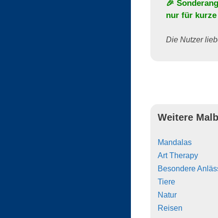
🎉 Sonderang
nur für kurze
Die Nutzer lieb
Weitere Malb
Mandalas
Art Therapy
Besondere Anläs
Tiere
Natur
Reisen