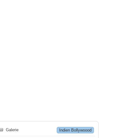
🗃
Galerie
Indien Bollywoood