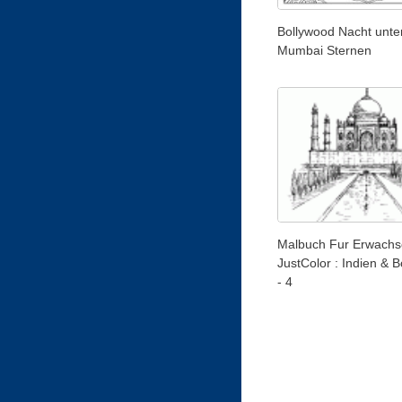
Bollywood Nacht unte
Mumbai Sternen
Malbuch Fur Erwachs
JustColor : Indien & 
- 4