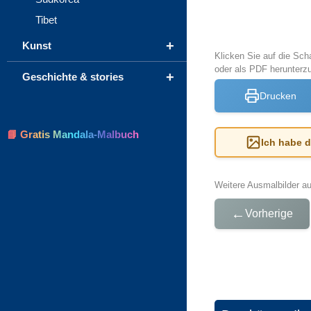
Tibet
+
Kunst
Klicken Sie auf die Sch
oder als PDF herunterz
+
Geschichte & stories
Drucken
📘 Gratis Mandala-Malbuch
Ich habe 
Weitere Ausmalbilder a
←
Vorherige