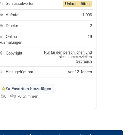
🏷
Schlüsselwörter
Unkraut Jäten
👁
Aufrufe
1 096
👁
Drucke
2
💻
Online-
19
Ausmalungen
Nur für den persönlichen und
🔒
Copyright
nicht-kommerziellen
Gebrauch
📅
Hinzugefügt am
vor 12 Jahren
☆
Zu Favoriten hinzufügen
👍
0
👎
0
•
0 Stimmen
Gefällt mir
Gefällt mir nicht