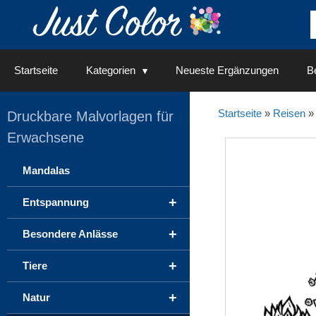
Springe
zum
Inhalt
Startseite
Kategorien
Neueste Ergänzungen
Be
Startseite
»
Reisen
Druckbare Malvorlagen für
Erwachsene
Mandalas
+
Entspannung
+
Besondere Anlässe
+
Tiere
+
Natur