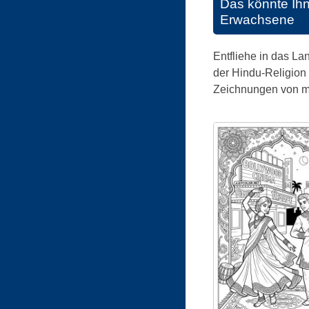
Das könnte Ih
Erwachsene
Entfliehe in das La
der Hindu-Religion (
Zeichnungen von my