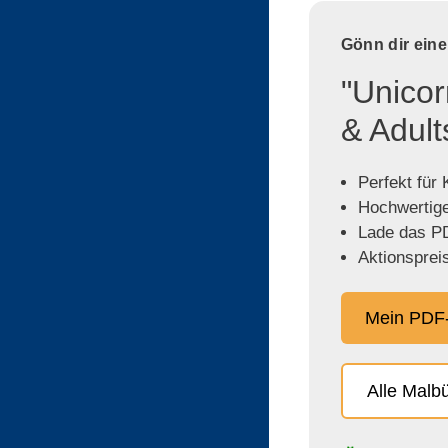
Gönn dir ein
"Unicor
& Adult
Perfekt für
Hochwertige,
Lade das PD
Aktionspreis
Mein PDF-
Alle Malb