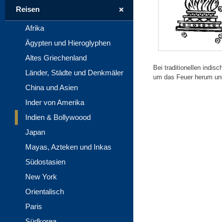
+
Reisen
Afrika
Ägypten und Hieroglyphen
Altes Griechenland
Bei traditionellen indi
Länder, Städte und Denkmäler
um das Feuer herum un
China und Asien
Inder von Amerika
Indien & Bollywoood
Japan
Mayas, Azteken und Inkas
Südostasien
New York
Orientalisch
Paris
Südkorea