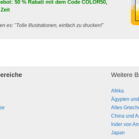
ebot: 50 % Rabatt mit dem Code
COLOR50
,
 Zeit
en es: "Tolle Illustrationen, einfach zu drucken!"
ereiche
Weitere Bi
Afrika
Ägypten und
se
Altes Griec
China und A
Inder von A
Japan