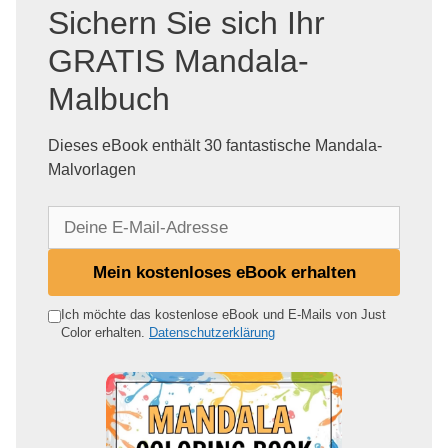
Sichern Sie sich Ihr
GRATIS Mandala-
Malbuch
Dieses eBook enthält 30 fantastische Mandala-
Malvorlagen
D
e
i
Mein kostenloses eBook erhalten
n
e
Ich möchte das kostenlose eBook und E-Mails von Just
Color erhalten.
Datenschutzerklärung
E
-
M
a
i