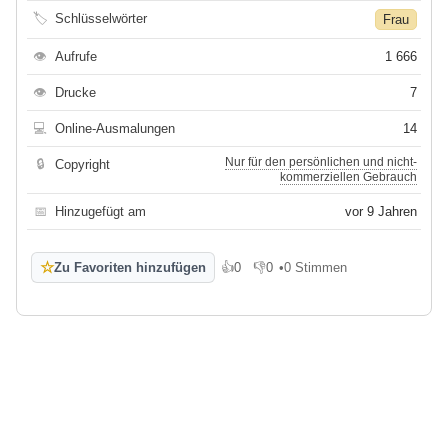
🏷
Schlüsselwörter
Frau
👁
Aufrufe
1 666
👁
Drucke
7
💻
Online-Ausmalungen
14
Nur für den persönlichen und nicht-
🔒
Copyright
kommerziellen Gebrauch
📅
Hinzugefügt am
vor 9 Jahren
☆
Zu Favoriten hinzufügen
👍
0
👎
0
•
0 Stimmen
Gefällt mir
Gefällt mir nicht