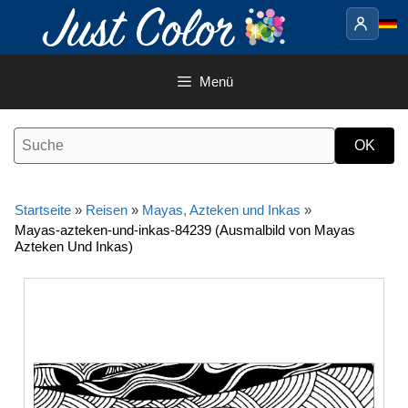
Springe
zum
Inhalt
Menü
Startseite
»
Reisen
»
Mayas, Azteken und Inkas
»
Mayas-azteken-und-inkas-84239 (Ausmalbild von Mayas
Azteken Und Inkas)