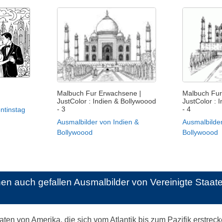
Malbuch Fur Erwachsene |
Malbuch Fur
JustColor : Indien & Bollywoood
JustColor : 
- 3
- 4
ntinstag
Ausmalbilder von Indien &
Ausmalbilder
Bollywoood
Bollywoood
nen auch gefallen
Ausmalbilder von Vereinigte Staa
aten von Amerika, die sich vom Atlantik bis zum Pazifik erstrec