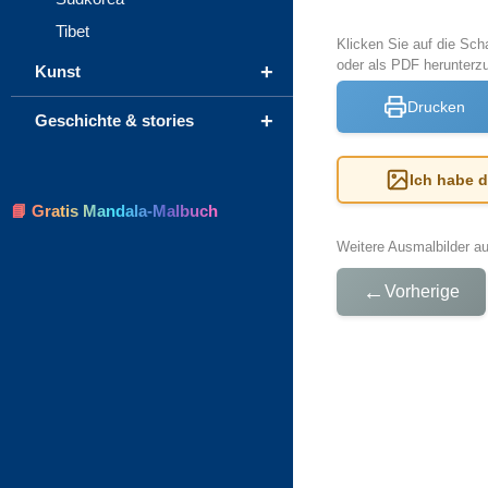
Tibet
Klicken Sie auf die Sch
oder als PDF herunter
+
Kunst
Drucken
+
Geschichte & stories
Ich habe 
📘 Gratis Mandala-Malbuch
Weitere Ausmalbilder a
←
Vorherige