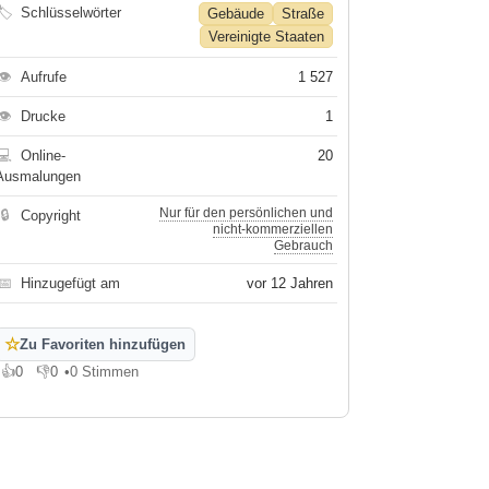
🏷
Schlüsselwörter
Gebäude
Straße
Vereinigte Staaten
👁
Aufrufe
1 527
👁
Drucke
1
💻
Online-
20
Ausmalungen
Nur für den persönlichen und
🔒
Copyright
nicht-kommerziellen
Gebrauch
📅
Hinzugefügt am
vor 12 Jahren
☆
Zu Favoriten hinzufügen
👍
0
👎
0
•
0 Stimmen
Gefällt mir
Gefällt mir nicht