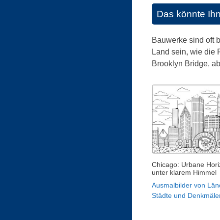
Das könnte Ih
Bauwerke sind oft b
Land sein, wie die 
Brooklyn Bridge, ab
Chicago: Urbane Hori
unter klarem Himmel
Ausmalbilder von Län
Städte und Denkmäle