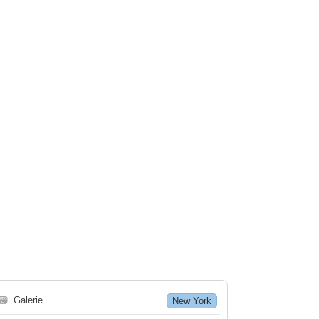
🗃
Galerie
New York