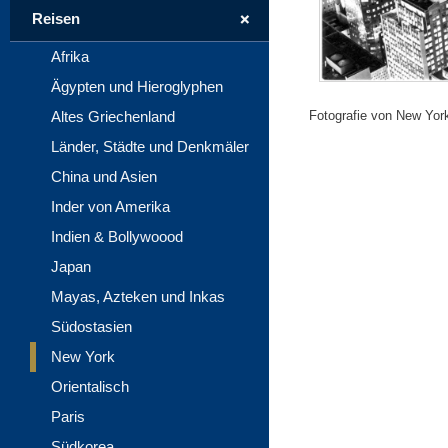
+
Reisen
Afrika
Ägypten und Hieroglyphen
Fotografie von New Yor
Altes Griechenland
Länder, Städte und Denkmäler
China und Asien
Inder von Amerika
Indien & Bollywoood
Japan
Mayas, Azteken und Inkas
Südostasien
New York
Orientalisch
Paris
Südkorea