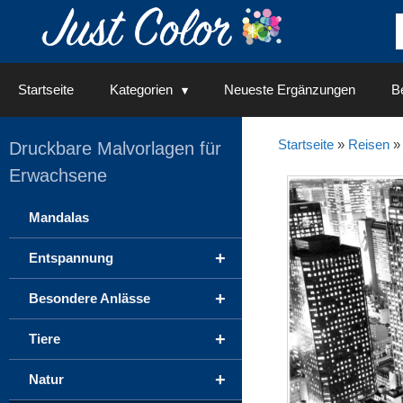
Springe
zum
Inhalt
Startseite
Kategorien
Neueste Ergänzungen
Be
Startseite
»
Reisen
Druckbare Malvorlagen für
Erwachsene
Mandalas
+
Entspannung
+
Besondere Anlässe
+
Tiere
+
Natur