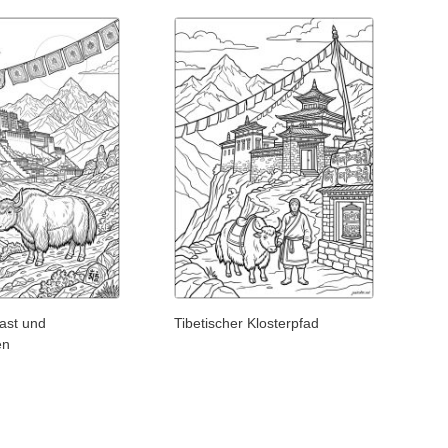
ast und
Tibetischer Klosterpfad
en