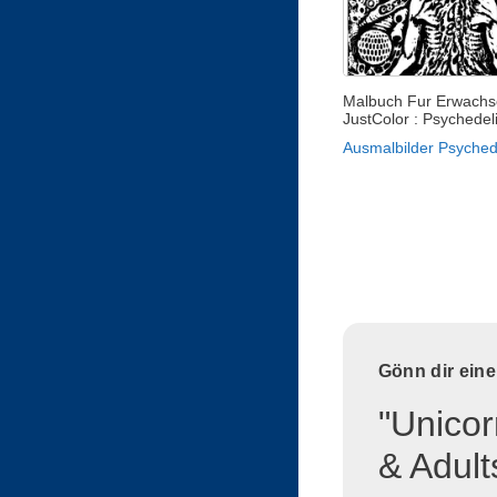
Malbuch Fur Erwachs
JustColor : Psychedel
Ausmalbilder Psyched
Gönn dir ein
"Unicor
& Adult