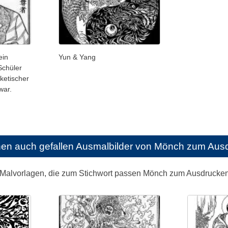
ein
Yun & Yang
Schüler
ketischer
war.
nen auch gefallen
Ausmalbilder von Mönch zum Aus
 Malvorlagen, die zum Stichwort passen Mönch zum Ausdrucke