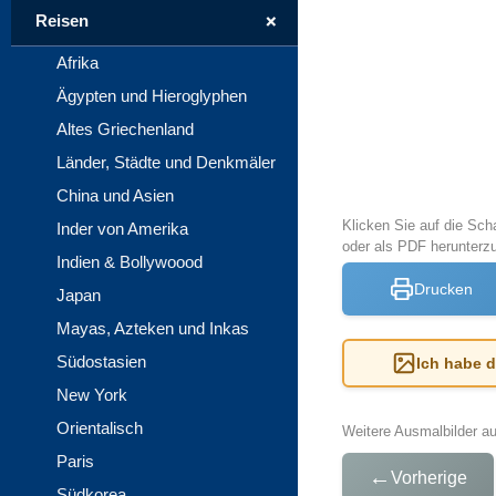
+
Reisen
Afrika
Ägypten und Hieroglyphen
Altes Griechenland
Länder, Städte und Denkmäler
China und Asien
Klicken Sie auf die Sch
Inder von Amerika
oder als PDF herunterz
Indien & Bollywoood
Drucken
Japan
Mayas, Azteken und Inkas
Südostasien
Ich habe 
New York
Orientalisch
Weitere Ausmalbilder a
Paris
←
Vorherige
Südkorea