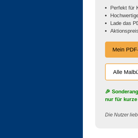
Perfekt für
Hochwertige,
Lade das PD
Aktionspreis
Mein PDF-
Alle Malb
🎉 Sonderang
nur für kurze
Die Nutzer lieb