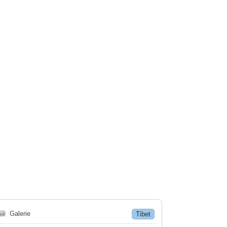
🗃
Galerie
Tibet