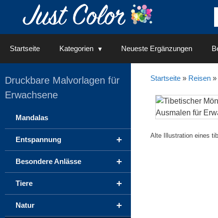
Springe
zum
Inhalt
Startseite
Kategorien
Neueste Ergänzungen
Be
Startseite
»
Reisen
Druckbare Malvorlagen für
Erwachsene
Mandalas
Alte Illustration eines 
+
Entspannung
+
Besondere Anlässe
+
Tiere
+
Natur