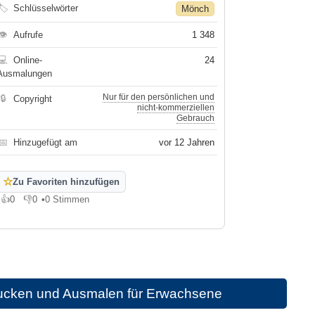
🏷
Schlüsselwörter
Mönch
👁
Aufrufe
1 348
💻
Online-
24
Ausmalungen
Nur für den persönlichen und
🔒
Copyright
nicht-kommerziellen
Gebrauch
📅
Hinzugefügt am
vor 12 Jahren
☆
Zu Favoriten hinzufügen
👍
0
👎
0
•
0 Stimmen
Gefällt mir
Gefällt mir nicht
rucken und Ausmalen für Erwachsene