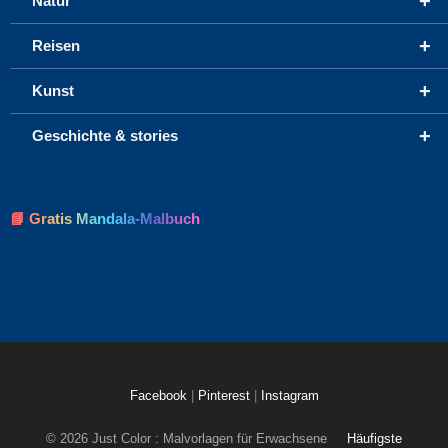
+
Natur
+
Reisen
+
Kunst
+
Geschichte & stories
📘 Gratis Mandala-Malbuch
Facebook
|
Pinterest
|
Instagram
© 2026 Just Color : Malvorlagen für Erwachsene
Häufigste