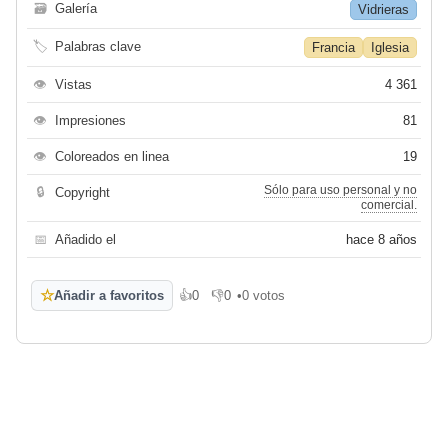
🗃
Galería
Vidrieras
🏷
Palabras clave
Francia
Iglesia
👁
Vistas
4 361
👁
Impresiones
81
👁
Coloreados en linea
19
Sólo para uso personal y no
🔒
Copyright
comercial.
📅
Añadido el
hace 8 años
☆
Añadir a favoritos
👍
0
👎
0
•
0 votos
Me gusta
No me gusta