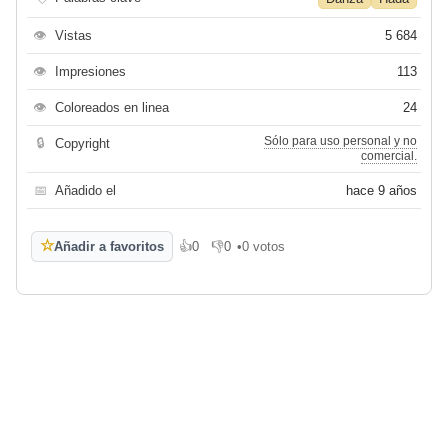
👁
Vistas
5 684
👁
Impresiones
113
👁
Coloreados en linea
24
Sólo para uso personal y no
🔒
Copyright
comercial.
📅
Añadido el
hace 9 años
☆
Añadir a favoritos
👍
0
👎
0
•
0 votos
Me gusta
No me gusta