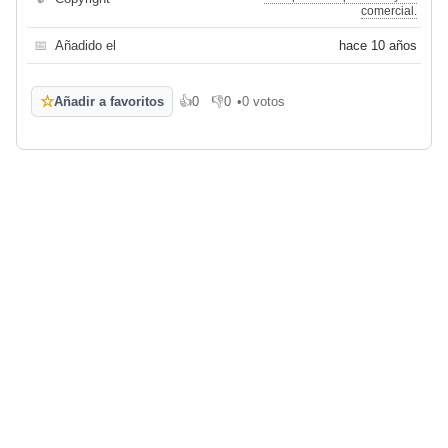
comercial.
📅
Añadido el
hace 10 años
☆
Añadir a favoritos
👍
0
👎
0
•
0 votos
Me gusta
No me gusta