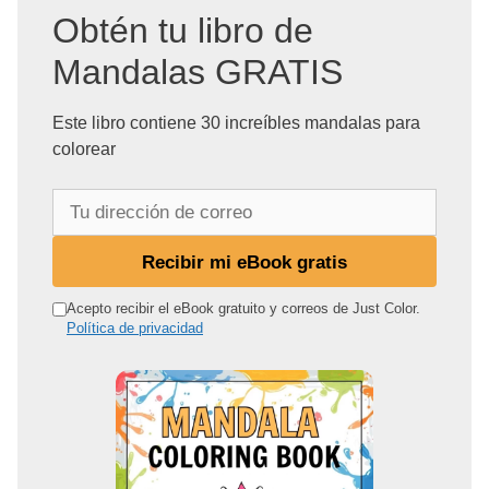
Obtén tu libro de
Mandalas GRATIS
Este libro contiene 30 increíbles mandalas para
colorear
T
u
d
Recibir mi eBook gratis
i
r
Acepto recibir el eBook gratuito y correos de Just Color.
Política de privacidad
e
c
c
i
ó
n
d