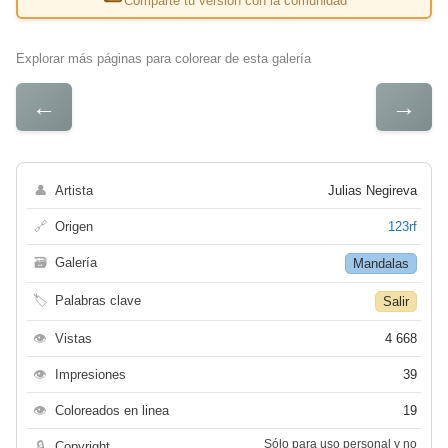
Comparte tu versión con la comunidad
Explorar más páginas para colorear de esta galería
←
→
👤
Artista
Julias Negireva
🔗
Origen
123rf
🗃
Galería
Mandalas
🏷
Palabras clave
Salir
👁
Vistas
4 668
👁
Impresiones
39
👁
Coloreados en linea
19
Sólo para uso personal y no
🔒
Copyright