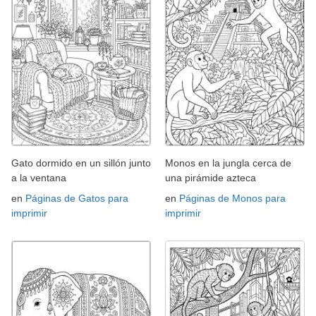
Gato dormido en un sillón junto
Monos en la jungla cerca de
a la ventana
una pirámide azteca
en
Páginas de Gatos para
en
Páginas de Monos para
imprimir
imprimir