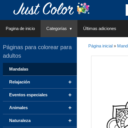
Saltar
al
contenido
Pagina de inicio
Categorías
Últimas adiciones
Página inicial
»
Mand
Páginas para colorear para
adultos
Mandalas
+
Relajación
+
Eventos especiales
+
Animales
+
Naturaleza