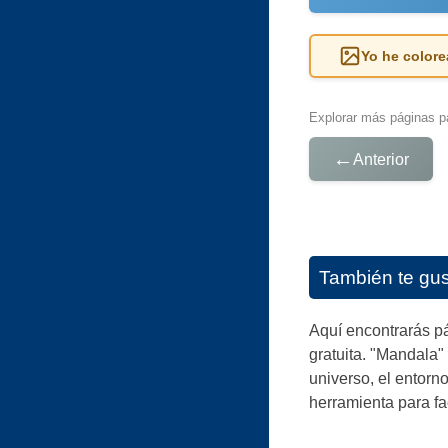
Yo he colore
Explorar más páginas pa
←
Anterior
También te gu
Aquí encontrarás pá
gratuita. "Mandala" 
universo, el entorn
herramienta para fac