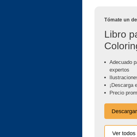
Tómate un des
Libro p
Colorin
Adecuado pa
expertos
Ilustracione
¡Descarga e
Precio prom
Descargar
Ver todos 