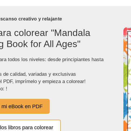
canso creativo y relajante
ara colorear "Mandala
g Book for All Ages"
ra todos los niveles: desde principiantes hasta
s de calidad, variadas y exclusivas
l PDF, imprímelo y empieza a colorear!
o: !
 mi eBook en PDF
los libros para colorear