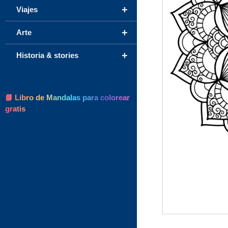
+
Viajes
+
Arte
+
Historia & stories
📘 Libro de Mandalas para colorear
gratis