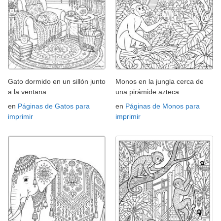
Gato dormido en un sillón junto
Monos en la jungla cerca de
a la ventana
una pirámide azteca
en
Páginas de Gatos para
en
Páginas de Monos para
imprimir
imprimir