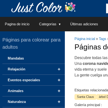
Saltar
al
contenido
Pagina de inicio
Categorías
Últimas adiciones
Página inicial
»
Tags
Páginas para colorear para
Páginas 
adultos
Descubre todas las
Mandalas
Una
corona navid
+
Relajación
vida eterna y suele
La gente cuelga u
+
Eventos especiales
Etiquetas relacionada
+
Animales
Santa Claus
árbol 
+
Naturaleza
Galería principal :