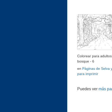
Colorear para adultos 
bosque - 6
en
Páginas de Selva 
para imprimir
Puedes ver
más pag