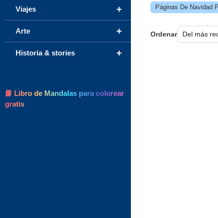
Páginas De Navidad P
+
Viajes
+
Arte
Ordenar
+
Historia & stories
📘 Libro de Mandalas para colorear
gratis