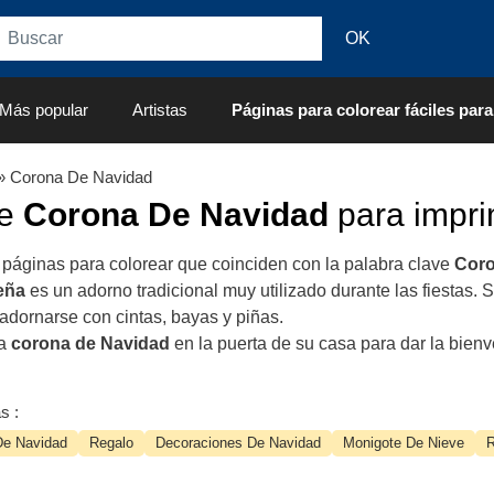
Más popular
Artistas
Páginas para colorear fáciles para
» Corona De Navidad
de
Corona De Navidad
para impri
 páginas para colorear que coinciden con la palabra clave
Coro
eña
es un adorno tradicional muy utilizado durante las fiestas.
 adornarse con cintas, bayas y piñas.
na
corona de Navidad
en la puerta de su casa para dar la bienve
s :
De Navidad
Regalo
Decoraciones De Navidad
Monigote De Nieve