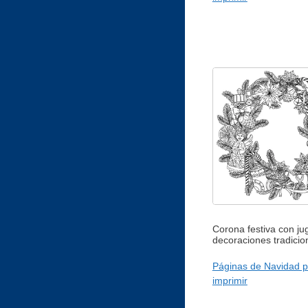
Corona festiva con ju
decoraciones tradicio
Páginas de Navidad p
imprimir