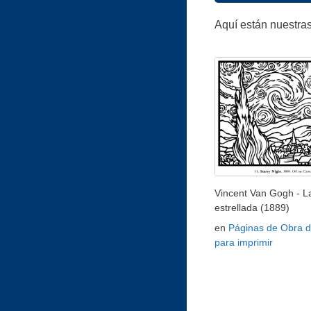
Aquí están nuestras
Vincent Van Gogh - L
estrellada (1889)
en
Páginas de Obra d
para imprimir