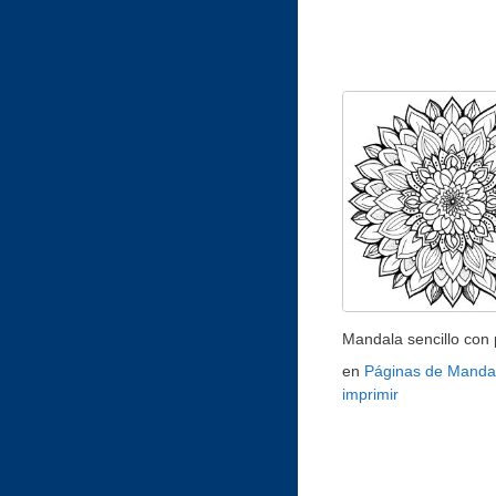
Mandala sencillo con 
en
Páginas de Manda
imprimir